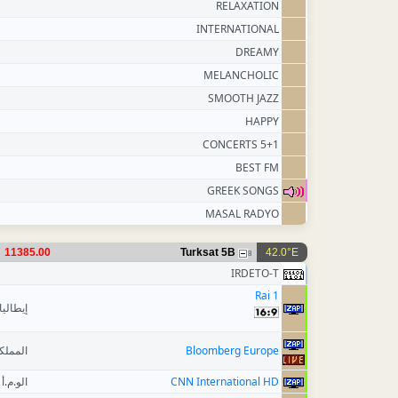
RELAXATION
INTERNATIONAL
DREAMY
MELANCHOLIC
SMOOTH JAZZ
HAPPY
5+1 CONCERTS
BEST FM
GREEK SONGS
MASAL RADYO
11385.00
Turksat 5B
42.0°E
8
IRDETO-T
Rai 1
إيطاليا
المملك
Bloomberg Europe
الو.م.أ
CNN International HD