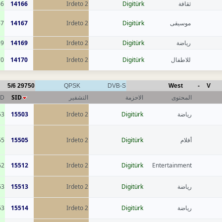
66
14166
Irdeto 2
Digitürk
ثقافة
67
14167
Irdeto 2
Digitürk
موسيقى
69
14169
Irdeto 2
Digitürk
رياضة
70
14170
Irdeto 2
Digitürk
للاطفال
5/6
29750
QPSK
DVB-S
West
-
V
ID
SID
التشفير
الاحزمة
المحتوى
53
15503
Irdeto 2
Digitürk
رياضة
55
15505
Irdeto 2
Digitürk
أفلام
62
15512
Irdeto 2
Digitürk
Entertainment
63
15513
Irdeto 2
Digitürk
رياضة
63
15514
Irdeto 2
Digitürk
رياضة