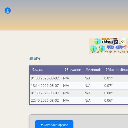
45.0E
تحديث
Elevation
Azimuth
Max declinat
2026-08-07 01:30
N/A
N/A
0.01°
2026-08-07 13:14
N/A
N/A
0.07°
2026-08-07 01:30
N/A
N/A
0.08°
2026-08-02 22:49
N/A
N/A
0.06°
▼
Advanced options