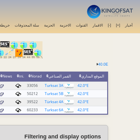
خريطة 
سلة المحذوفات
الحزمة
الاحزمة
القنوات
الاقمار
[-]
[+]
أخبار
40.0E
News
.ini
Norad
القمر الصناعي
الموقع المداري
33056
Turksat 3A
42.0°E
50212
Turksat 5B
42.0°E
39522
Türksat 4A
42.0°E
60233
Turksat 6A
42.0°E
Filtering and display options