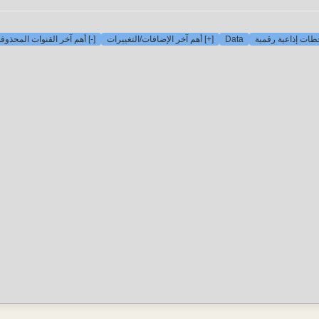
-] أهم آخر القنوات المحذوفة
[+] أهم آخر الإضافات/التغييرات
Data
ات إذاعية رقمية