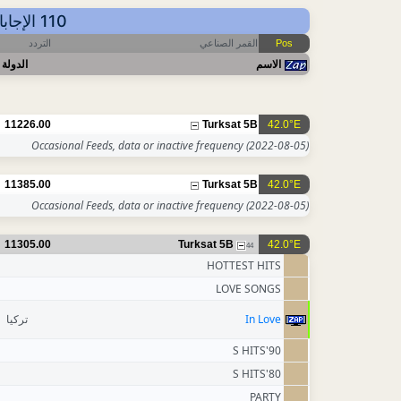
110 الإجابات - عرض حسب SID - أهم آخر التحديثات: 2026-08-07 13:14 CET
التردد
القمر الصناعي
Pos
الاسم
الدولة
11226.00
Turksat 5B
42.0°E
Occasional Feeds, data or inactive frequency
(2022-08-05)
11385.00
Turksat 5B
42.0°E
Occasional Feeds, data or inactive frequency
(2022-08-05)
11305.00
Turksat 5B
42.0°E
44
HOTTEST HITS
LOVE SONGS
تركيا
In Love
90'S HITS
80'S HITS
PARTY