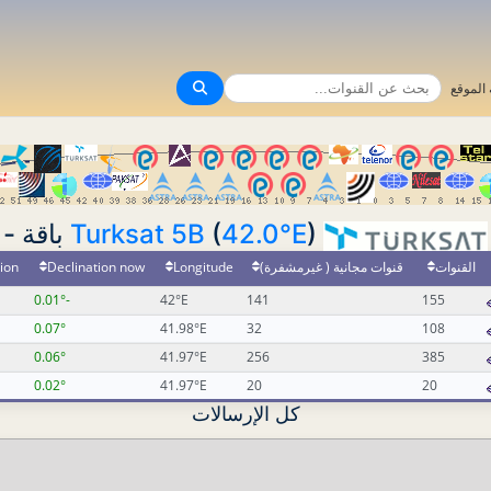
الموقع
Turksat 5B
(
42.0°E
) باقة -
ion
Declination now
Longitude
قنوات مجانية ( غيرمشفرة)
القنوات
-0.01°
42°E
141
155
0.07°
41.98°E
32
108
0.06°
41.97°E
256
385
0.02°
41.97°E
20
20
كل الإرسالات