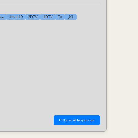
محط
Ultra HD
3DTV
HDTV
TV
الكل