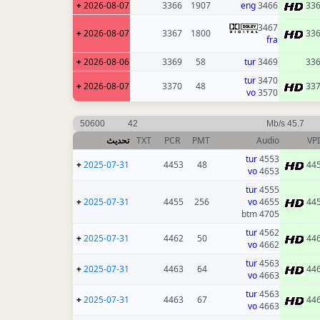
+
2026-08-07
3366
1907
eng
3466
33
3467
+
2026-08-07
3367
1800
33
fra
+
2026-08-06
3369
58
tur
3469
33
tur
3470
+
2026-08-07
3370
48
33
vo
3570
50600
42
45.7 Mb/s
تحديث
TXT
PCR
PMT
Audio
VP
tur
4553
+
2025-07-31
4453
48
44
vo
4653
tur
4555
+
2025-07-31
4455
256
vo
4655
44
4705 btm
tur
4562
+
2025-07-31
4462
50
44
vo
4662
tur
4563
+
2025-07-31
4463
64
44
vo
4663
tur
4563
+
2025-07-31
4463
67
44
vo
4663