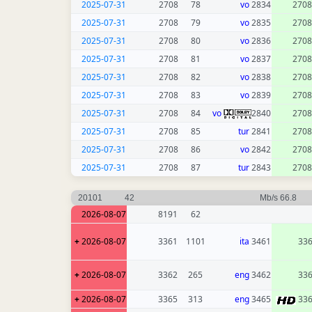
2025-07-31
2708
78
vo
2834
2708
2025-07-31
2708
79
vo
2835
2708
2025-07-31
2708
80
vo
2836
2708
2025-07-31
2708
81
vo
2837
2708
2025-07-31
2708
82
vo
2838
2708
2025-07-31
2708
83
vo
2839
2708
2025-07-31
2708
84
vo
2840
2708
2025-07-31
2708
85
tur
2841
2708
2025-07-31
2708
86
vo
2842
2708
2025-07-31
2708
87
tur
2843
2708
20101
42
66.8 Mb/s
2026-08-07
8191
62
+
2026-08-07
3361
1101
ita
3461
33
+
2026-08-07
3362
265
eng
3462
33
+
2026-08-07
3365
313
eng
3465
33