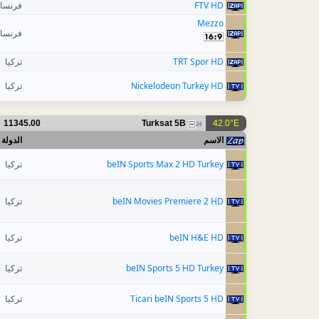
فرنسا
FTV HD
Mezzo
فرنسا
تركيا
TRT Spor HD
تركيا
Nickelodeon Turkey HD
11345.00
Turksat 5B
42.0°E
24
الاسم
الدولة
تركيا
beIN Sports Max 2 HD Turkey
تركيا
beIN Movies Premiere 2 HD
تركيا
beIN H&E HD
تركيا
beIN Sports 5 HD Turkey
تركيا
Ticari beIN Sports 5 HD