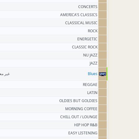
CONCERTS
AMERICA'S CLASSICS
CLASSICAL MUSIC
ROCK
ENERGETIC
CLASSIC ROCK
NU JAZZ
JAZZ
غير م
Blues
REGGAE
LATIN
OLDIES BUT GOLDIES
MORNING COFFEE
CHILL OUT / LOUNGE
HIP HOP R&B
EASY LISTENING