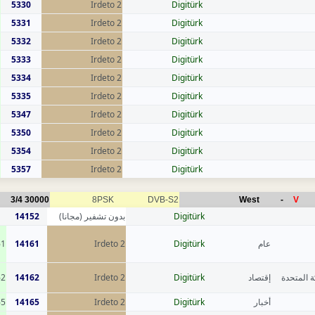
5330
Irdeto 2
Digitürk
5331
Irdeto 2
Digitürk
5332
Irdeto 2
Digitürk
5333
Irdeto 2
Digitürk
5334
Irdeto 2
Digitürk
5335
Irdeto 2
Digitürk
5347
Irdeto 2
Digitürk
5350
Irdeto 2
Digitürk
5354
Irdeto 2
Digitürk
5357
Irdeto 2
Digitürk
3/4
30000
8PSK
DVB-S2
West
-
V
14152
بدون تشفير (مجانا)
Digitürk
61
14161
Irdeto 2
Digitürk
عام
62
14162
Irdeto 2
Digitürk
إقتصاد
ة المتحدة
65
14165
Irdeto 2
Digitürk
أخبار