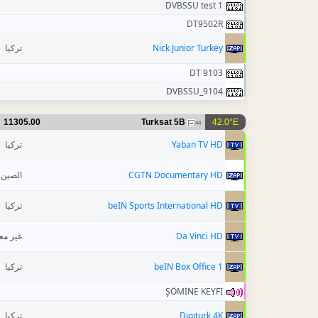
DVBSSU test 1
DT9502R
تركيا
Nick Junior Turkey
DT 9103
DVBSSU_9104
11305.00
Turksat 5B
42.0°E
44
تركيا
Yaban TV HD
الصين
CGTN Documentary HD
تركيا
beIN Sports International HD
غير م
Da Vinci HD
تركيا
beIN Box Office 1
ŞÖMİNE KEYFİ
تركيا
Digiturk 4K