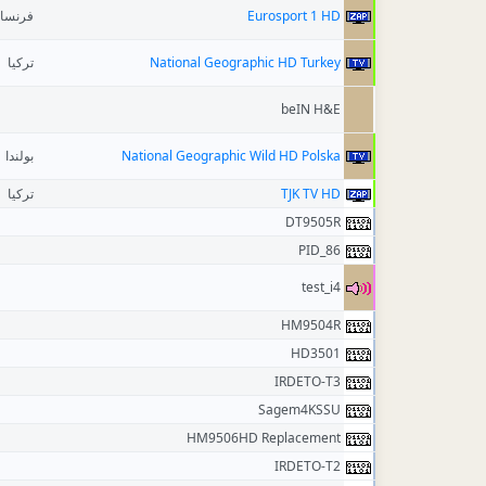
فرنسا
Eurosport 1 HD
تركيا
National Geographic HD Turkey
beIN H&E
بولندا
National Geographic Wild HD Polska
تركيا
TJK TV HD
DT9505R
PID_86
test_i4
HM9504R
HD3501
IRDETO-T3
Sagem4KSSU
HM9506HD Replacement
IRDETO-T2