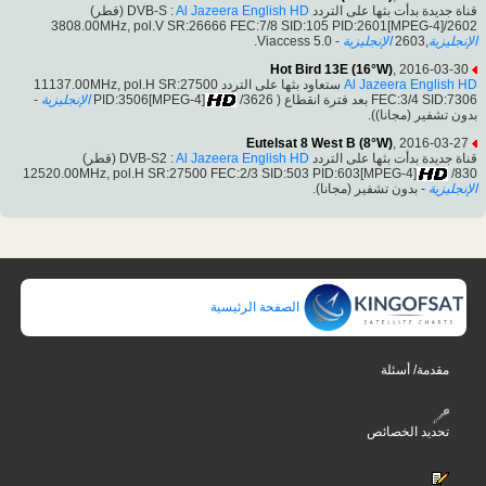
(قطر)
Al Jazeera English HD
قناة جديدة بدأت بثها على التردد DVB-S :
3808.00MHz, pol.V SR:26666 FEC:7/8 SID:105 PID:2601[MPEG-4]/2602
- Viaccess 5.0.
الإنجليزية
,2603
الإنجليزية
Hot Bird 13E (16°W)
, 2016-03-30
ستعاود بثها على التردد 11137.00MHz, pol.H SR:27500
Al Jazeera English HD
-
الإنجليزية
/3626
FEC:3/4 SID:7306 بعد فترة انقطاع ( PID:3506[MPEG-4]
بدون تشفير (مجانا)).
Eutelsat 8 West B (8°W)
, 2016-03-27
(قطر)
Al Jazeera English HD
قناة جديدة بدأت بثها على التردد DVB-S2 :
12520.00MHz, pol.H SR:27500 FEC:2/3 SID:503 PID:603[MPEG-4]
/830
الإنجليزية
- بدون تشفير (مجانا).
الصفحة الرئيسية
مقدمة/ أسئلة
تحديد الخصائص