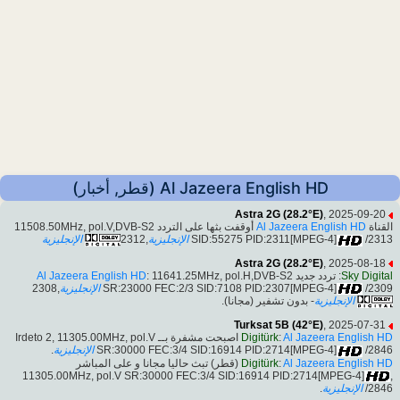
Al Jazeera English HD (قطر, أخبار)
Astra 2G (28.2°E)
, 2025-09-20
أوقفت بثها على التردد 11508.50MHz, pol.V,DVB-S2
Al Jazeera English HD
القناة
الإنجليزية
,2312
الإنجليزية
SID:55275 PID:2311[MPEG-4]
/2313
Astra 2G (28.2°E)
, 2025-08-18
Al Jazeera English HD
: 11641.25MHz, pol.H,DVB-S2
: تردد جديد
Sky Digital
,2308
الإنجليزية
SR:23000 FEC:2/3 SID:7108 PID:2307[MPEG-4]
/2309
الإنجليزية
- بدون تشفير (مجانا).
Turksat 5B (42°E)
, 2025-07-31
اصبحت مشفرة بــ Irdeto 2, 11305.00MHz, pol.V
Digitürk
:
Al Jazeera English HD
.
الإنجليزية
SR:30000 FEC:3/4 SID:16914 PID:2714[MPEG-4]
/2846
(قطر) تبث حاليا مجانا و على المباشر
Digitürk
:
Al Jazeera English HD
,11305.00MHz, pol.V SR:30000 FEC:3/4 SID:16914 PID:2714[MPEG-4]
.
الإنجليزية
/2846