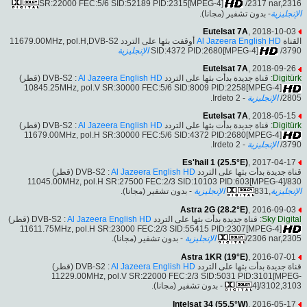
SR:22000 FEC:5/6 SID:52189 PID:2315[MPEG-4]
/2317 nar,2316
الإنجليزية
- بدون تشفير (مجانا).
Eutelsat 7A
, 2018-10-03
أوقفت بثها على التردد 11679.00MHz, pol.H,DVB-S2
Al Jazeera English HD
القناة
الإنجليزية
SID:4372 PID:2680[MPEG-4]
/3790
Eutelsat 7A
, 2018-09-26
(قطر)
Al Jazeera English HD
: قناة جديدة بدأت بثها على التردد DVB-S2 :
Digitürk
10845.25MHz, pol.V SR:30000 FEC:5/6 SID:8009 PID:2258[MPEG-4]
- Irdeto 2.
الإنجليزية
/2805
Eutelsat 7A
, 2018-05-15
(قطر)
Al Jazeera English HD
: قناة جديدة بدأت بثها على التردد DVB-S2 :
Digitürk
11679.00MHz, pol.H SR:30000 FEC:5/6 SID:4372 PID:2680[MPEG-4]
- Irdeto 2.
الإنجليزية
/3790
Es'hail 1 (25.5°E)
, 2017-04-17
(قطر)
Al Jazeera English HD
قناة جديدة بدأت بثها على التردد DVB-S2 :
11045.00MHz, pol.H SR:27500 FEC:2/3 SID:10103 PID:603[MPEG-4]/830
- بدون تشفير (مجانا).
الإنجليزية
,831
الإنجليزية
Astra 2G (28.2°E)
, 2016-09-03
(قطر)
Al Jazeera English HD
: قناة جديدة بدأت بثها على التردد DVB-S2 :
Sky Digital
11611.75MHz, pol.H SR:23000 FEC:2/3 SID:55415 PID:2307[MPEG-4]
- بدون تشفير (مجانا).
الإنجليزية
/2306 nar,2305
Astra 1KR (19°E)
, 2016-07-01
(قطر)
Al Jazeera English HD
قناة جديدة بدأت بثها على التردد DVB-S2 :
11229.00MHz, pol.V SR:22000 FEC:2/3 SID:5031 PID:3101[MPEG-
- بدون تشفير (مجانا).
4]/3102,3103
Intelsat 34 (55.5°W)
, 2016-05-17