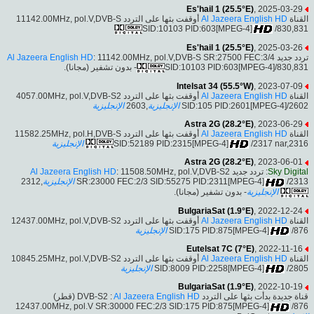
Es'hail 1 (25.5°E)
, 2025-03-29
أوقفت بثها على التردد 11142.00MHz, pol.V,DVB-S
Al Jazeera English HD
القناة
SID:10103 PID:603[MPEG-4]
/830,831
Es'hail 1 (25.5°E)
, 2025-03-26
Al Jazeera English HD
: 11142.00MHz, pol.V,DVB-S SR:27500 FEC:3/4
تردد جديد
- بدون تشفير (مجانا).
SID:10103 PID:603[MPEG-4]/830,831
Intelsat 34 (55.5°W)
, 2023-07-09
أوقفت بثها على التردد 4057.00MHz, pol.V,DVB-S2
Al Jazeera English HD
القناة
الإنجليزية
,2603
الإنجليزية
SID:105 PID:2601[MPEG-4]/2602
Astra 2G (28.2°E)
, 2023-06-29
أوقفت بثها على التردد 11582.25MHz, pol.H,DVB-S
Al Jazeera English HD
القناة
الإنجليزية
SID:52189 PID:2315[MPEG-4]
/2317 nar,2316
Astra 2G (28.2°E)
, 2023-06-01
Al Jazeera English HD
: 11508.50MHz, pol.V,DVB-S2
: تردد جديد
Sky Digital
,2312
الإنجليزية
SR:23000 FEC:2/3 SID:55275 PID:2311[MPEG-4]
/2313
الإنجليزية
- بدون تشفير (مجانا).
BulgariaSat (1.9°E)
, 2022-12-24
أوقفت بثها على التردد 12437.00MHz, pol.V,DVB-S2
Al Jazeera English HD
القناة
الإنجليزية
SID:175 PID:875[MPEG-4]
/876
Eutelsat 7C (7°E)
, 2022-11-16
أوقفت بثها على التردد 10845.25MHz, pol.V,DVB-S2
Al Jazeera English HD
القناة
الإنجليزية
SID:8009 PID:2258[MPEG-4]
/2805
BulgariaSat (1.9°E)
, 2022-10-19
(قطر)
Al Jazeera English HD
قناة جديدة بدأت بثها على التردد DVB-S2 :
12437.00MHz, pol.V SR:30000 FEC:2/3 SID:175 PID:875[MPEG-4]
/876