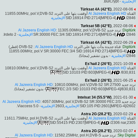
- BulCrypt.
الإنجليزية
Türksat 4A (42°E)
, 2022-08-06
أوقفت بثها على التردد 11855.00MHz, pol.V,DVB-S2
Al Jazeera English HD
القناة
الإنجليزية
SID:16914 PID:2714[MPEG-4]
/2846
Turksat 5B (42°E)
, 2022-08-06
Al Jazeera English HD
: 11305.00MHz, pol.V,DVB-S2
: تردد جديد
Digitürk
- Irdeto 2.
الإنجليزية
SR:30000 FEC:3/4 SID:16914 PID:2714[MPEG-4]
/2846
Türksat 4A (42°E)
, 2022-06-29
(قطر)
Al Jazeera English HD
: قناة جديدة بدأت بثها على التردد DVB-S2 :
Digitürk
11855.00MHz, pol.V SR:30000 FEC:3/4 SID:16914 PID:2714[MPEG-4]
- بدون تشفير (مجانا).
الإنجليزية
/2846
Es'hail 2 (26°E)
, 2021-10-09
أوقفت بثها على التردد 10810.00MHz, pol.V,DVB-S2
Al Jazeera English HD
القناة
SID:10103 PID:603[MPEG-4]
/830,831
Es'hail 2 (26°E)
, 2021-06-25
Al Jazeera English HD
: 10810.00MHz, pol.V,DVB-S2 SR:27500
تردد جديد
- بدون تشفير (مجانا).
FEC:2/3 SID:10103 PID:603[MPEG-4]/830,831
Intelsat 34 (55.5°W)
, 2021-01-30
Al Jazeera English HD
: 4057.00MHz, pol.V,DVB-S2 SR:30000 FEC:2/3
تردد جديد
- Viaccess 5.0.
الإنجليزية
,2603
الإنجليزية
SID:105 PID:2601[MPEG-4]/2602
Astra 2G (28.2°E)
, 2020-02-29
أوقفت بثها على التردد 11611.75MHz, pol.H,DVB-S2
Al Jazeera English HD
القناة
الإنجليزية
SID:55415 PID:2307[MPEG-4]
/2306 nar,2305
Astra 2G (28.2°E)
, 2020-02-07
Al Jazeera English HD
: 11582.25MHz, pol.H,DVB-S
: تردد جديد
Sky Digital