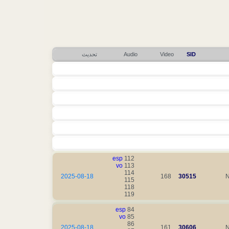
SID
Video
Audio
تحديث
esp
112
vo
113
114
2025-08-18
168
30515
N
115
118
119
esp
84
vo
85
86
2025-08-18
161
30606
N