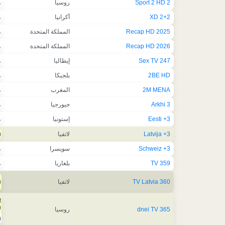
2 Sport 2 HD
روسيا
ه
2+2 XD
أكرانيا
ه
2025 Recap HD
المملكة المتحدة
ه
2026 Recap HD
المملكة المتحدة
ه
247 Sex TV
إيطاليا
ه
2BE HD
بلجيكا
ه
2M MENA
المغرب
ه
3 Arkhi
جيورجيا
ه
3+ Eesti
إستونيا
ه
3+ Latvija
لاتفيا
)
3+ Schweiz
سويسرا
ه
359 TV
بلغاريا
ه
360 TV Latvia
لاتفيا
)
t
)
365 dnei TV
روسيا
)