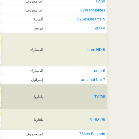
69 TV
غير معروف
ه
69ArabMomes
غير معروف
ه
69SexDreams.tv
ألمانيا
ه
69XTV
فرنسا
ه
)
6`eren HD
الدنمارك
)
6´eren
الدنمارك
ه
7 armanat Nar
إسرائيل
ه
)
7/8 TV
بلغاريا
)
)
7/8 TV HD
بلغاريا
)
7Stars Bulgaria
غير معروف
ه