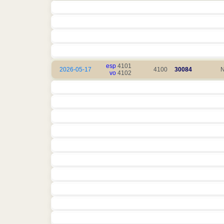
esp
4101
2026-05-17
4100
30084
N
vo
4102