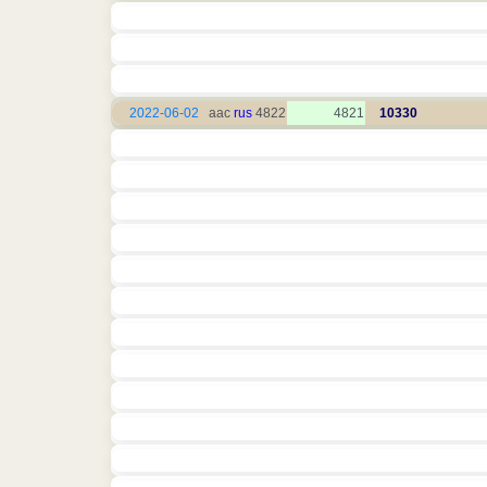
2022-06-02
rus
4822 aac
4821
10330