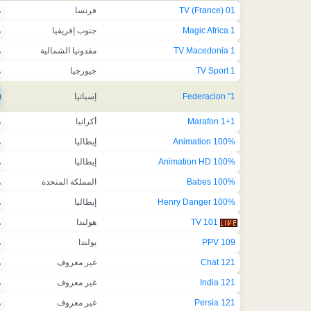
01 TV (France)
فرنسا
ه
1 Magic Africa
جنوب إفريقيا
ه
1 TV Macedonia
مقدونيا الشمالية
ه
1 TV Sport
جيورجيا
ه
1'' Federacion
إسبانيا
)
1+1 Marafon
أكرانيا
ه
100% Animation
إيطاليا
ه
100% Animation HD
إيطاليا
ه
100% Babes
المملكة المتحدة
ه
100% Henry Danger
إيطاليا
ه
101 TV
هولندا
ه
109 PPV
بولندا
ه
121 Chat
غير معروف
ه
121 India
غير معروف
ه
121 Persia
غير معروف
ه