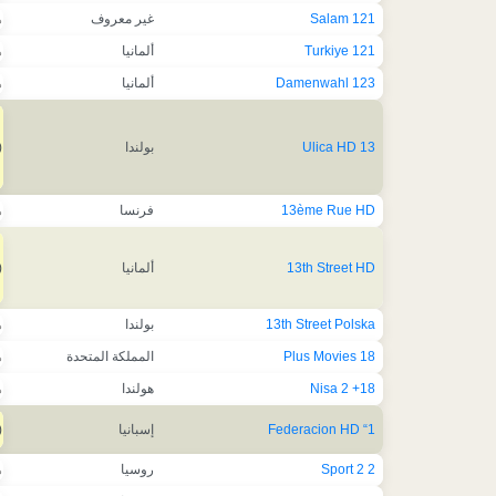
121 Salam
غير معروف
ه
121 Turkiye
ألمانيا
ه
123 Damenwahl
ألمانيا
ه
13 Ulica HD
بولندا
)
13ème Rue HD
فرنسا
ه
13th Street HD
ألمانيا
)
13th Street Polska
بولندا
ه
18 Plus Movies
المملكة المتحدة
ه
18+ Nisa 2
هولندا
ه
1“ Federacion HD
إسبانيا
)
2 Sport 2
روسيا
ه