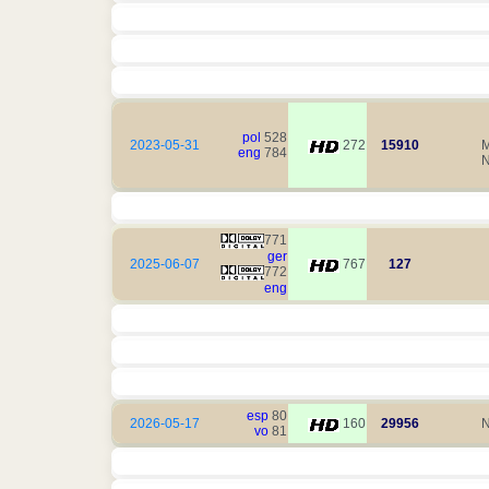
pol
528
2023-05-31
272
15910
M
eng
784
N
771
ger
2025-06-07
767
127
772
eng
esp
80
2026-05-17
160
29956
N
vo
81