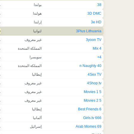
38
بولندا
ه
3D DMC
هولندا
ه
3e HD
إرلندا
ه
3Plus Lithuania
لتوانيا
)
3yoon TV
غير معروف
ه
4 Mix
المملكة المتحدة
ه
4+
سويسرا
ه
40 n Naughty
المملكة المتحدة
ه
4Sex TV
إيطاليا
ه
4Shop.tv
غير معروف
ه
5 Movies 1
غير معروف
ه
5 Movies 2
غير معروف
ه
6 Best Friends
إيطاليا
ه
666 Girls.tv
ألمانيا
ه
69 Arab Momes
إسرائيل
ه