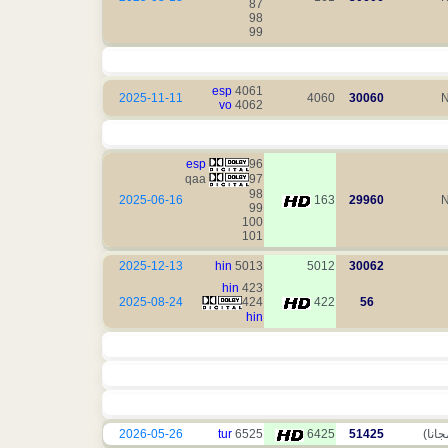
87
98
99
esp
4061
2025-11-11
4060
30060
N
vo
4062
esp
96
qaa
97
98
2025-06-16
163
29960
N
99
100
101
2025-12-13
hin
5013
5012
30062
hin
423
2025-08-24
424
422
56
hin
انا)
51425
6425
6525
tur
2026-05-26