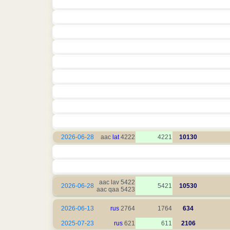
2026-06-28
lat
4222 aac
4221
10130
5422 aac lav
2026-06-28
5421
10530
5423 aac qaa
2026-06-13
rus
2764
1764
634
2025-07-23
rus
621
611
2106