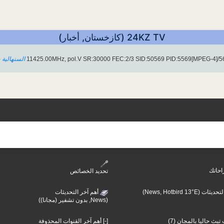
24KZ TV (كازخستان, أخبار)
السنهالية
-
احاتك
تحديد الخصائص
(News, Hotbird 13°E)
أهم آخر التحديثات
(News, بدون تشفير (مجانا))
بث حاليا بالمجان (7)
[-] أهم آخر القنوات المحذوفة