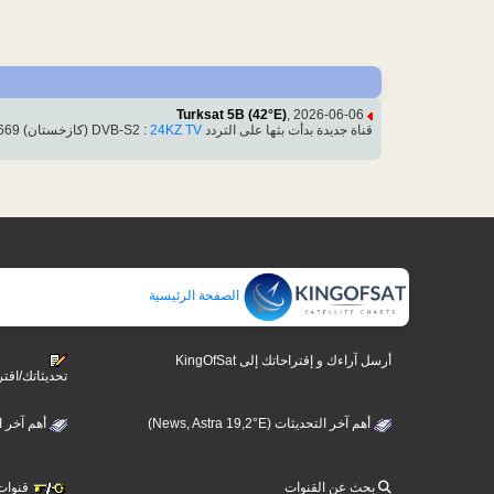
Turksat 5B (42°E)
, 2026-06-06
قناة جديدة بدأت بثها على التردد DVB-S2 :
24KZ TV
(كازخستان) 11425.00MHz, pol.V SR:30000 FEC:2/3 SID:50569 PID:5569[MPEG-4]/5669
الصفحة الرئيسية
أرسل آراءك و إقتراحاتك إلى KingOfSat
تحديثاتك/اقتر
أهم آخر التحديثات (News, Astra 19,2°E)
أهم آخر التحديثات 
بحث عن القنوات
قنوات ت