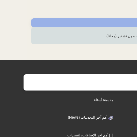
 بدون تشفير (مجانا).
مقدمة/ أسئلة
أهم آخر التحديثات (News)
[+] أهم آخر الإضافات/التغييرات