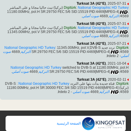
Turksat 3A (42°E)
, 2025-07-31
(تركيا) تبث حاليا مجانا و على المباشر
Digitürk
:
National Geographic HD Turkey
,11180.00MHz, pol.H SR:29750 FEC:5/6 SID:15519 PID:4469[MPEG-4]
.
صوت أصلي
,4669
التركية
/4569
Turksat 5B (42°E)
, 2025-07-31
(تركيا) تبث حاليا مجانا و على المباشر
Digitürk
:
National Geographic HD Turkey
,11345.00MHz, pol.V SR:29750 FEC:5/6 SID:15519 PID:4469[MPEG-4]
.
صوت أصلي
,4669
التركية
/4569
Turksat 3A (42°E)
, 2025-07-21
National Geographic HD Turkey
: 11345.00MHz, pol.V,DVB-S
: تردد جديد
Digitürk
صوت
,4669
التركية
SR:29750 FEC:5/6 SID:15519 PID:4469[MPEG-4]
/4569
- Irdeto 2.
أصلي
Turksat 3A (42°E)
, 2021-10-04
National Geographic HD Turkey
switched to DVB-S at 11180.00MHz, pol.H
.
صوت أصلي
,4669
التركية
SR:29750 FEC:5/6 PID:4469[MPEG-4]
/4569
Turksat 3A (42°E)
, 2020-02-11
National Geographic HD Turkey
: قناة جديدة بدأت بثها على التردد DVB-S :
Digitürk
(تركيا) 11180.00MHz, pol.H SR:30000 FEC:3/4 SID:15519 PID:4469[MPEG-4]
- Irdeto 2.
صوت أصلي
,4669
التركية
/4569
الصفحة الرئيسية