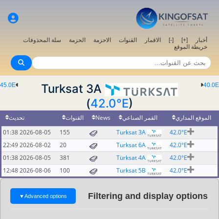
سلة المحذوفات
الحزمة
الاحزمة
القنوات
الاقمار
[-]
[+]
أخبار
خريطة الموقع
45.0E
Turksat 3A
40.0E
(
42.0°E
)
تحديث
القنوات
News
القمر الصناعي
الموقع المداري
2026-08-05 01:38
155
Turksat 3A
42.0°E
2026-08-02 22:49
20
Turksat 6A
42.0°E
2026-08-05 01:38
381
Türksat 4A
42.0°E
2026-08-06 12:48
100
Turksat 5B
42.0°E
Filtering and display options
▼
Advanced options