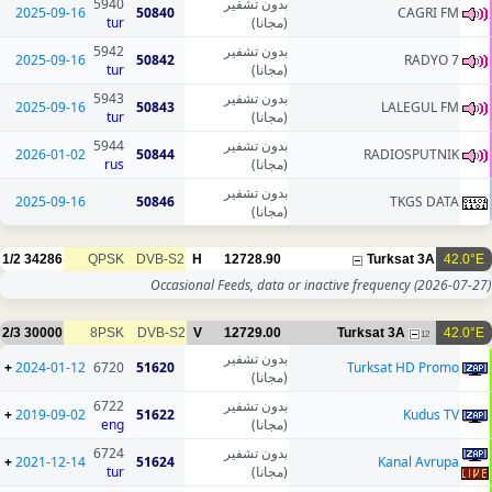
5940
بدون تشفير
2025-09-16
50840
CAGRI FM
tur
(مجانا)
5942
بدون تشفير
2025-09-16
50842
RADYO 7
tur
(مجانا)
5943
بدون تشفير
2025-09-16
50843
LALEGUL FM
tur
(مجانا)
5944
بدون تشفير
2026-01-02
50844
RADIOSPUTNIK
rus
(مجانا)
بدون تشفير
2025-09-16
50846
TKGS DATA
(مجانا)
1/2
34286
QPSK
DVB-S2
H
12728.90
Turksat 3A
42.0°E
Occasional Feeds, data or inactive frequency
(2026-07-27)
2/3
30000
8PSK
DVB-S2
V
12729.00
Turksat 3A
42.0°E
12
بدون تشفير
+
2024-01-12
6720
51620
Turksat HD Promo
(مجانا)
6722
بدون تشفير
+
2019-09-02
51622
Kudus TV
eng
(مجانا)
6724
بدون تشفير
+
2021-12-14
51624
Kanal Avrupa
tur
(مجانا)