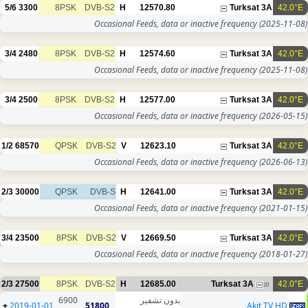
5/6
3300
8PSK
DVB-S2
H
12570.80
Turksat 3A
42.0°E
Occasional Feeds, data or inactive frequency
(2025-11-08)
3/4
2480
8PSK
DVB-S2
H
12574.60
Turksat 3A
42.0°E
Occasional Feeds, data or inactive frequency
(2025-11-08)
3/4
2500
8PSK
DVB-S2
H
12577.00
Turksat 3A
42.0°E
Occasional Feeds, data or inactive frequency
(2026-05-15)
1/2
68570
QPSK
DVB-S2
V
12623.10
Turksat 3A
42.0°E
Occasional Feeds, data or inactive frequency
(2026-06-13)
2/3
30000
QPSK
DVB-S
H
12641.00
Turksat 3A
42.0°E
Occasional Feeds, data or inactive frequency
(2021-01-15)
3/4
23500
8PSK
DVB-S2
V
12669.50
Turksat 3A
42.0°E
Occasional Feeds, data or inactive frequency
(2018-01-27)
2/3
27500
8PSK
DVB-S2
H
12685.00
Turksat 3A
42.0°E
20
6900
بدون تشفير
+
2019-01-01
51800
Akit TV HD