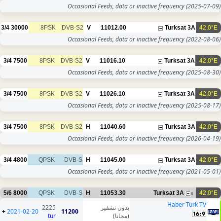
Occasional Feeds, data or inactive frequency
(2025-07-09)
3/4
30000
8PSK
DVB-S2
V
11012.00
Turksat 3A
42.0°E
Occasional Feeds, data or inactive frequency
(2022-08-06)
3/4
7500
8PSK
DVB-S2
V
11016.10
Turksat 3A
42.0°E
Occasional Feeds, data or inactive frequency
(2025-08-30)
3/4
7500
8PSK
DVB-S2
V
11026.10
Turksat 3A
42.0°E
Occasional Feeds, data or inactive frequency
(2025-08-17)
3/4
7500
8PSK
DVB-S2
H
11040.60
Turksat 3A
42.0°E
Occasional Feeds, data or inactive frequency
(2026-04-19)
3/4
4800
QPSK
DVB-S
H
11045.00
Turksat 3A
42.0°E
Occasional Feeds, data or inactive frequency
(2021-05-01)
5/6
8000
QPSK
DVB-S
H
11053.30
Turksat 3A
42.0°E
8
Haber Turk TV
2225
بدون تشفير
+
2021-02-20
11200
tur
(مجانا)