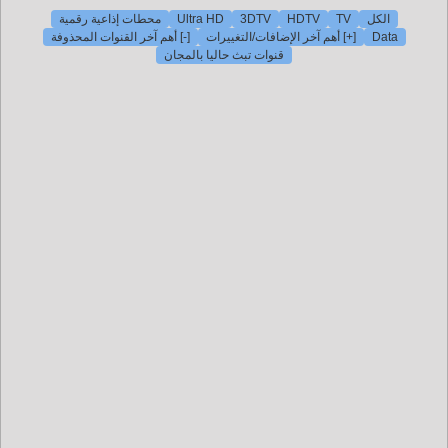
محطات إذاعية رقمية
Ultra HD
3DTV
HDTV
TV
الكل
[-] أهم آخر القنوات المحذوفة
[+] أهم آخر الإضافات/التغييرات
Data
قنوات تبث حاليا بالمجان