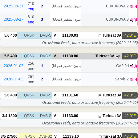
710
2025-08-27
2
بدون تشفير (مجانا)
CUKUROVA 2
eng
810
2025-08-27
3
بدون تشفير (مجانا)
CUKUROVA 3
eng
5/6
400
QPSK
DVB-S
V
11130.03
Turksat 3A
42.0°E
Occasional Feeds, data or inactive frequency
(2020-11-05)
5/6
400
QPSK
DVB-S
V
11130.80
Turksat 3A
42.0°E
2
256
2026-01-03
1
بدون تشفير (مجانا)
GAP Rd
one
261
2026-01-03
2
بدون تشفير (مجانا)
Servis 2
one
5/6
400
QPSK
DVB-S
V
11131.60
Turksat 3A
42.0°E
Occasional Feeds, data or inactive frequency
(2020-11-05)
3/4
1800
QPSK
DVB-S
V
11133.00
Turksat 3A
42.0°E
Occasional Feeds, data or inactive frequency
(2020-11-05)
3/5
27500
8PSK
DVB-S2
V
11139.10
Turksat 3A
42.0°E