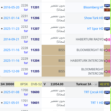
2226
بدون تشفير
+
2016-05-20
11201
Bloomberg HT
tur
(مجانا)
2231
بدون تشفير
+
2021-01-14
11206
Show Türk HD
tur
(مجانا)
2232
بدون تشفير
+
2025-11-23
11207
HT Spor HD
tur
(مجانا)
2227
بدون تشفير
2014-09-21
11202
HABERTURK RADYO
tur
(مجانا)
2228
2025-11-16
11203
BISS
BLOOMBERGHT RD
tur
2229
2025-11-16
11204
BISS
HABERTURK INTERCOM
tur
2230
BLOOMBERGHT
2025-12-09
11205
BISS
tur
INTERCOM
3/4
30000
8PSK
DVB-S2
V
11054.00
Turksat 3A
42.0°E
10
1700
بدون تشفير
+
2025-01-08
10600
TRT Çocuk HD
tur
(مجانا)
1701
بدون تشفير
+
2021-05-01
10601
TRT 1 HD
tur
(مجانا)