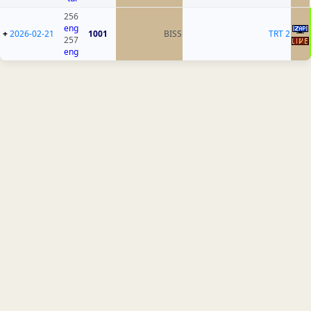
256
eng
+
2026-02-21
1001
BISS
TRT 2
257
eng