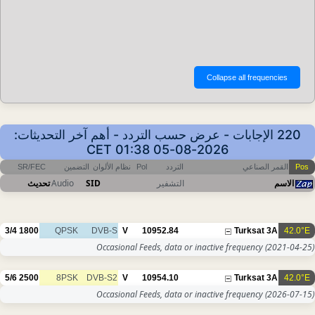
220 الإجابات - عرض حسب التردد - أهم آخر التحديثات:
2026-08-05 01:38 CET
SR/FEC
التضمين
نظام الألوان
Pol
التردد
القمر الصناعي
Pos
تحديث
Audio
SID
التشفير
الاسم
3/4
1800
QPSK
DVB-S
V
10952.84
Turksat 3A
42.0°E
Occasional Feeds, data or inactive frequency
(2021-04-25)
5/6
2500
8PSK
DVB-S2
V
10954.10
Turksat 3A
42.0°E
Occasional Feeds, data or inactive frequency
(2026-07-15)