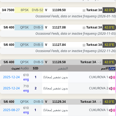
3/4
7500
8PSK
DVB-S2
V
11109.50
Turksat 3A
42.0°E
Occasional Feeds, data or inactive frequency
(2026-01-10)
5/6
400
QPSK
DVB-S
V
11127.08
Turksat 3A
42.0°E
Occasional Feeds, data or inactive frequency
(2020-11-05)
5/6
400
QPSK
DVB-S
V
11127.84
Turksat 3A
42.0°E
Occasional Feeds, data or inactive frequency
(2022-11-26)
5/6
400
QPSK
DVB-S
V
11128.58
Turksat 3A
42.0°E
2
تحديث
Audio
SID
التشفير
الاسم
610
2025-12-24
1
بدون تشفير (مجانا)
CUKUROVA 1
eng
710
2025-12-24
2
بدون تشفير (مجانا)
CUKUROVA 2
eng
5/6
400
QPSK
DVB-S
V
11129.34
Turksat 3A
42.0°E
3
610
2025-08-27
1
بدون تشفير (مجانا)
CUKUROVA 1
eng