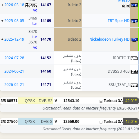
Mezzo
+
2026-03-18
14167
Irdeto 2
vo
3469
+
2025-08-05
14169
Irdeto 2
TRT Spor HD
tur
3470
tur
+
2025-12-19
14170
Irdeto 2
Nickelodeon Turkey HD
3570
vo
بدون تشفير
2024-07-28
14152
IRDETO-T
(مجانا)
بدون تشفير
2024-06-21
14160
DVBSSU 403
(مجانا)
بدون تشفير
2026-02-21
14171
SSU_TSAT_4
(مجانا)
3/5
68571
QPSK
DVB-S2
V
12543.10
Turksat 3A
42.0°E
Occasional Feeds, data or inactive frequency
(2026-02-21)
2/3
27500
QPSK
DVB-S
V
12559.00
Turksat 3A
42.0°E
Occasional Feeds, data or inactive frequency
(2023-01-20)