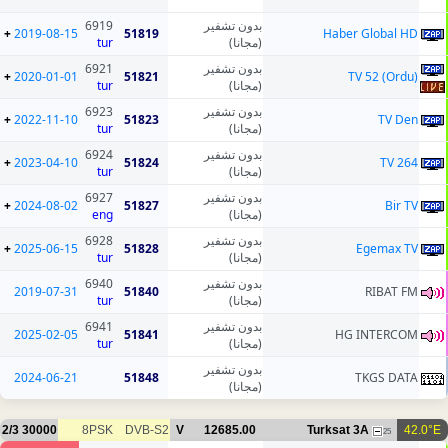
6919
بدون تشفير
+
2019-08-15
51819
Haber Global HD
tur
(مجانا)
6921
بدون تشفير
+
2020-01-01
51821
TV 52 (Ordu)
tur
(مجانا)
6923
بدون تشفير
+
2022-11-10
51823
TV Den
tur
(مجانا)
6924
بدون تشفير
+
2023-04-10
51824
TV 264
tur
(مجانا)
6927
بدون تشفير
+
2024-08-02
51827
Bir TV
eng
(مجانا)
6928
بدون تشفير
+
2025-06-15
51828
Egemax TV
tur
(مجانا)
6940
بدون تشفير
2019-07-31
51840
RIBAT FM
tur
(مجانا)
6941
بدون تشفير
2025-02-05
51841
HG INTERCOM
tur
(مجانا)
بدون تشفير
2024-06-21
51848
TKGS DATA
(مجانا)
2/3
30000
8PSK
DVB-S2
V
12685.00
Turksat 3A
42.0°E
25