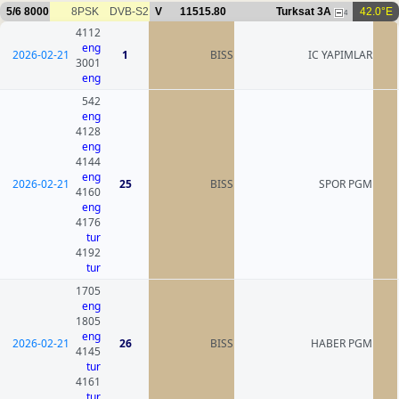
5/6
8000
8PSK
DVB-S2
V
11515.80
Turksat 3A
42.0°E
4
4112
eng
2026-02-21
1
BISS
IC YAPIMLAR
3001
eng
542
eng
4128
eng
4144
eng
2026-02-21
25
BISS
SPOR PGM
4160
eng
4176
tur
4192
tur
1705
eng
1805
eng
2026-02-21
26
BISS
HABER PGM
4145
tur
4161
tur