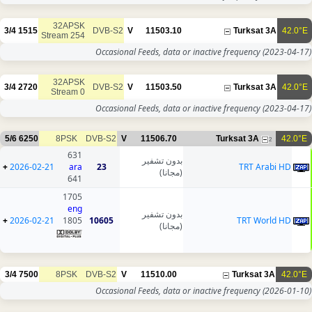
32APSK
3/4
1515
DVB-S2
V
11503.10
Turksat 3A
42.0°E
Stream 254
Occasional Feeds, data or inactive frequency
(2023-04-17)
32APSK
3/4
2720
DVB-S2
V
11503.50
Turksat 3A
42.0°E
Stream 0
Occasional Feeds, data or inactive frequency
(2023-04-17)
5/6
6250
8PSK
DVB-S2
V
11506.70
Turksat 3A
42.0°E
2
631
بدون تشفير
+
2026-02-21
ara
23
TRT Arabi HD
(مجانا)
641
1705
eng
بدون تشفير
+
2026-02-21
1805
10605
TRT World HD
(مجانا)
3/4
7500
8PSK
DVB-S2
V
11510.00
Turksat 3A
42.0°E
Occasional Feeds, data or inactive frequency
(2026-01-10)