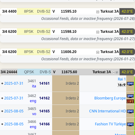
3/4
4400
8PSK
DVB-S2
V
11595.10
Turksat 3A
42.0°E
Occasional Feeds, data or inactive frequency
(2026-07-28)
3/4
6200
8PSK
DVB-S2
V
11598.10
Turksat 3A
42.0°E
Occasional Feeds, data or inactive frequency
(2026-01-27)
3/4
6200
8PSK
DVB-S2
V
11606.20
Turksat 3A
42.0°E
Occasional Feeds, data or inactive frequency
(2026-01-27)
3/4
24444
QPSK
DVB-S
V
11675.60
Turksat 3A
42.0°E
10
Rai 1
3461
+
2025-07-31
14161
Irdeto 2
ita
3462
+
2025-07-31
14162
Irdeto 2
Bloomberg Europe
eng
3465
+
2025-08-05
14165
Irdeto 2
CNN International HD
vo
3466
+
2025-08-05
14166
Irdeto 2
Fashion TV Türkiye
eng
3467