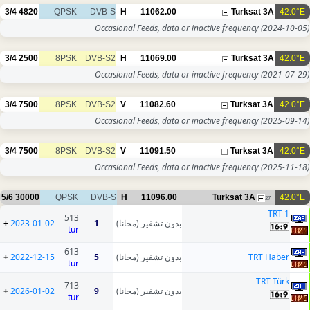
3/4
4820
QPSK
DVB-S
H
11062.00
Turksat 3A
42.0°E
Occasional Feeds, data or inactive frequency
(2024-10-05)
3/4
2500
8PSK
DVB-S2
H
11069.00
Turksat 3A
42.0°E
Occasional Feeds, data or inactive frequency
(2021-07-29)
3/4
7500
8PSK
DVB-S2
V
11082.60
Turksat 3A
42.0°E
Occasional Feeds, data or inactive frequency
(2025-09-14)
3/4
7500
8PSK
DVB-S2
V
11091.50
Turksat 3A
42.0°E
Occasional Feeds, data or inactive frequency
(2025-11-18)
5/6
30000
QPSK
DVB-S
H
11096.00
Turksat 3A
42.0°E
27
TRT 1
513
+
2023-01-02
1
بدون تشفير (مجانا)
tur
613
+
2022-12-15
5
بدون تشفير (مجانا)
TRT Haber
tur
TRT Türk
713
+
2026-01-02
9
بدون تشفير (مجانا)
tur