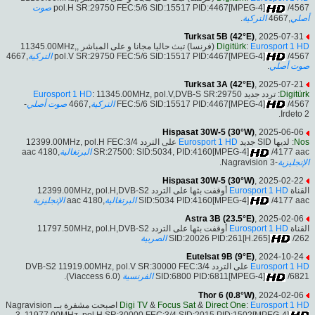
صوت
pol.H SR:29750 FEC:5/6 SID:15517 PID:4467[MPEG-4]
/4567
.
التركية
,4667
أصلي
Turksat 5B (42°E)
, 2025-07-31
(فرنسا) تبث حاليا مجانا و على المباشر ,11345.00MHz,
Digitürk
:
Eurosport 1 HD
,4667
التركية
pol.V SR:29750 FEC:5/6 SID:15517 PID:4467[MPEG-4]
/4567
.
صوت أصلي
Turksat 3A (42°E)
, 2025-07-21
Eurosport 1 HD
: 11345.00MHz, pol.V,DVB-S SR:29750
: تردد جديد
Digitürk
-
صوت أصلي
,4667
التركية
FEC:5/6 SID:15517 PID:4467[MPEG-4]
/4567
Irdeto 2.
Hispasat 30W-5 (30°W)
, 2025-06-06
على التردد 12399.00MHz, pol.H FEC:3/4
Eurosport 1 HD
: لديها SID جديد
Nos
,4180 aac
البرتغالية
SR:27500: SID:5034, PID:4160[MPEG-4]
/4177 aac
-Nagravision 3.
الإنجليزية
Hispasat 30W-5 (30°W)
, 2025-02-22
أوقفت بثها على التردد 12399.00MHz, pol.H,DVB-S2
Eurosport 1 HD
القناة
الإنجليزية
,4180 aac
البرتغالية
SID:5034 PID:4160[MPEG-4]
/4177 aac
Astra 3B (23.5°E)
, 2025-02-06
أوقفت بثها على التردد 11797.50MHz, pol.H,DVB-S2
Eurosport 1 HD
القناة
الصربية
SID:20026 PID:261[H.265]
/262
Eutelsat 9B (9°E)
, 2024-10-24
على التردد DVB-S2 11919.00MHz, pol.V SR:30000 FEC:3/4
Eurosport 1 HD
(Viaccess 6.0).
الفرنسية
SID:6800 PID:6811[MPEG-4]
/6821
Thor 6 (0.8°W)
, 2024-02-06
اصبحت مشفرة بــ Nagravision
Digi TV
&
Focus Sat
&
Direct One
:
Eurosport 1 HD
3, 11977.00MHz, pol.H SR:30000 FEC:3/4 SID:2015 PID:1502[MPEG-4]