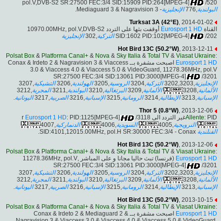
pol.V,DVB-S2 SR:27500 FEC:3/4 SID:15909 PID:264[MPEG-4]
/520
- Mediaguard 3 & Nagravision 3.
الإنجليزية
,776
البولندية
Turksat 3A (42°E)
, 2014-01-02
أوقفت بثها على التردد 10970.00MHz, pol.V,DVB-S2
Eurosport 1 HD
القناة
الإنجليزية
,302
التركية
SID:1602 PID:102[MPEG-4]
/202
Hot Bird 13C (50.2°W)
, 2013-12-11
Polsat Box
&
Platforma Canal+
&
Nova
&
Sky Italia
&
Total TV
&
Viasat Ukraine
:
اصبحت مشفرة بــ Conax & Irdeto 2 & Nagravision 3 & Viaccess
Eurosport 1 HD
3.0 & Viaccess 4.0 & Viaccess 5.0 & VideoGuard, 11278.36MHz, pol.V
SR:27500 FEC:3/4 SID:13061 PID:3000[MPEG-4]
/3201
,3207
التشيكية
,3206
الهولندية
,3205
الروسية
,3204
التركية
,3202,3203
الإنجليزية
,3212
المجرية
,3211
البولندية
,3210
البرتغالية
,3209
الألمانية
,3208
الألمانية
.
اليونانية
,3217
الصربية
,3216
الإسبانية
,3215
الرومانية
,3214
الإيطالية
,3213
الإسبانية
Thor 5 (0.8°W)
, 2013-12-06
Eurosport 1 HD
: PID:1125[MPEG-4]
/3118
Allente
: PIDغير التردد الى r
,4007
الدنماركية
,4006
السويدية
,4005
النرويجية
SID:4101,12015.00MHz, pol.H SR:30000 FEC:3/4 - Conax.
الفنلندية
Hot Bird 13C (50.2°W)
, 2013-12-06
Polsat Box
&
Platforma Canal+
&
Nova
&
Sky Italia
&
Total TV
&
Viasat Ukraine
:
(فرنسا) تبث حاليا مجانا و على المباشر ,11278.36MHz, pol.V
Eurosport 1 HD
SR:27500 FEC:3/4 SID:13061 PID:3000[MPEG-4]
/3201
,3207
التشيكية
,3206
الهولندية
,3205
الروسية
,3204
التركية
,3202,3203
الإنجليزية
,3212
المجرية
,3211
البولندية
,3210
البرتغالية
,3209
الألمانية
,3208
الألمانية
.
اليونانية
,3217
الصربية
,3216
الإسبانية
,3215
الرومانية
,3214
الإيطالية
,3213
الإسبانية
Hot Bird 13C (50.2°W)
, 2013-10-15
Polsat Box
&
Platforma Canal+
&
Nova
&
Sky Italia
&
Total TV
&
Viasat Ukraine
:
اصبحت مشفرة بــ Conax & Irdeto 2 & Mediaguard 2 &
Eurosport 1 HD
Nagravision 3 & Viaccess 3.0 & Viaccess 4.0 & Viaccess 5.0 & VideoGuard,