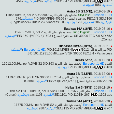
,4547
الإنجليزية
,4247
التشيكية
SID:5047 PID:4007[MPEG-4]
/4167
الهولندية
,4557
المجرية
Astra 3B (23.5°E)
, 2019-03-19
ستعاود بثها على التردد 11856.00MHz, pol.V SR:29900
SkyLink
:
Eurosport 1 HD
,276
التشيكية
FEC:2/3 SID:7166 بعد فترة انقطاع ( PID:566[MPEG-4]/166
- Cryptoworks & Irdeto 2 & Viaccess 5.0).
الهولندية
,296
المجرية
,286
الإنجليزية
Eutelsat 16A (16°E)
, 2019-03-16
ستعاود بثها على التردد 11470.75MHz, pol.V
Tring Digital
:
Eurosport 1 HD
-
الإنجليزية
SR:30000 FEC:5/6 SID:652 بعد فترة انقطاع ( PID:1601[MPEG-4]/1603
Conax).
Hispasat 30W-5 (30°W)
, 2019-02-21
التشيكية
Eurosport 1 HD
: PID:1011[MPEG-4]
/1012
PIDغير التردد الى r
SID:101,11931.00MHz, pol.V SR:30000 FEC:3/4 - Panaccess.
Hellas Sat 2
, 2018-12-20
أوقفت بثها على التردد 11012.00MHz, pol.V,DVB-S2 SID:363
Eurosport 1 HD
القناة
الرومانية
PID:2183[MPEG-4]
/3183
Astra 3B (23.5°E)
, 2018-12-06
ستعاود بثها على التردد 11797.50MHz, pol.H SR:30000 FEC:3/4
Eurosport 1 HD
- Conax).
الصربية
SID:20026 بعد فترة انقطاع ( PID:261[H.265]/262
Hellas Sat 3 (39°E)
, 2018-11-19
على التردد DVB-S2 12310.00MHz, pol.H SR:30000 FEC:5/6
Eurosport 1 HD
(Conax).
الإنجليزية
,1103 aac
البلغارية
SID:1101 PID:1101[H.265]
/1102 aac
Türksat 4A (42°E)
, 2018-10-20
أوقفت بثها على التردد 11775.00MHz, pol.V,DVB-S2
Eurosport 1 HD
القناة
الإنجليزية
,2807
التركية
SID:8135 PID:2607[MPEG-4]
/2707