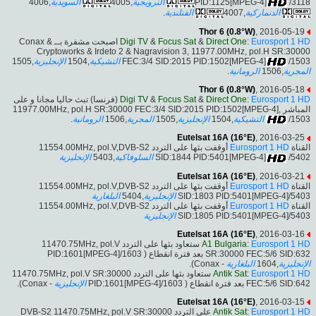
,4006
السويدية
,4005
النرويجية
PID:1125[MPEG-4]
/3118
.
الفنلندية
,4007
الدنماركية
Thor 6 (0.8°W)
, 2016-05-19
اصبحت مشفرة بــ Conax &
Digi TV
&
Focus Sat
&
Direct One
:
Eurosport 1 HD
Cryptoworks & Irdeto 2 & Nagravision 3, 11977.00MHz, pol.H SR:30000
,1505
الإنجليزية
,1504
التشيكية
FEC:3/4 SID:2015 PID:1502[MPEG-4]
/1503
.
الرومانية
,1506
المجرية
Thor 6 (0.8°W)
, 2016-05-18
(فرنسا) تبث حاليا مجانا و على
Digi TV
&
Focus Sat
&
Direct One
:
Eurosport 1 HD
المباشر ,11977.00MHz, pol.H SR:30000 FEC:3/4 SID:2015 PID:1502[MPEG-4]
.
الرومانية
,1506
المجرية
,1505
الإنجليزية
,1504
التشيكية
/1503
Eutelsat 16A (16°E)
, 2016-03-25
أوقفت بثها على التردد 11554.00MHz, pol.V,DVB-S2
Eurosport 1 HD
القناة
الإنجليزية
,5403
السلوفاكية
SID:1844 PID:5401[MPEG-4]
/5402
Eutelsat 16A (16°E)
, 2016-03-21
أوقفت بثها على التردد 11554.00MHz, pol.V,DVB-S2
Eurosport 1 HD
القناة
البلغارية
,5404
الإنجليزية
SID:1803 PID:5401[MPEG-4]/5403
أوقفت بثها على التردد 11554.00MHz, pol.V,DVB-S2
Eurosport 1 HD
القناة
الإنجليزية
SID:1805 PID:5401[MPEG-4]/5403
Eutelsat 16A (16°E)
, 2016-03-16
ستعاود بثها على التردد 11470.75MHz, pol.V
A1 Bulgaria
:
Eurosport 1 HD
SR:30000 FEC:5/6 SID:632 بعد فترة انقطاع ( PID:1601[MPEG-4]/1603
- Conax).
البلغارية
,1604
الإنجليزية
ستعاود بثها على التردد 11470.75MHz, pol.V SR:30000
Antik Sat
:
Eurosport 1 HD
- Conax).
الإنجليزية
FEC:5/6 SID:642 بعد فترة انقطاع ( PID:1601[MPEG-4]/1603
Eutelsat 16A (16°E)
, 2016-03-15
على التردد DVB-S2 11470.75MHz, pol.V SR:30000
Antik Sat
:
Eurosport 1 HD