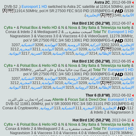
Astra 2C
, 2012-06-09
switched to Astra 2C satellite at 11914.50MHz, pol.H (DVB-S2 ,
Eurosport 1 HD
11914.50MHz, pol.H SR:27500 FEC:9/10 PID:1535[MPEG-4]
/1539
).
الإنجليزية
,1540
الألمانية
Hot Bird 13C (50.2°W)
, 2012-06-07
Cyfra +
&
Polsat Box
&
Hello HD
&
N
&
Nova
&
Sky Italia
&
Telewizja na kartę
&
اصبحت مشفرة بــ Conax & Irdeto 2 & Mediaguard 2 &
Total TV
:
Eurosport 1 HD
Nagravision 3 & Viaccess 3.0 & Viaccess 4.0 & VideoGuard, 11278.36MHz,
pol.V SR:27500 FEC:3/4 SID:13061 PID:3000[MPEG-4]
/3201
,3207
التشيكية
,3206
الهولندية
,3205
الروسية
,3204
التركية
,3202,3203
الإنجليزية
,3212
المجرية
,3211
البولندية
,3210
البرتغالية
,3209
الألمانية
,3208
الألمانية
.
اليونانية
,3217
الصربية
,3216
الإسبانية
,3215
الرومانية
,3214
الإيطالية
,3213
الإسبانية
Hot Bird 13C (50.2°W)
, 2012-06-05
Cyfra +
&
Polsat Box
&
Hello HD
&
N
&
Nova
&
Sky Italia
&
Telewizja na kartę
&
(فرنسا) تبث حاليا مجانا و على المباشر ,11278.36MHz,
Total TV
:
Eurosport 1 HD
pol.V SR:27500 FEC:3/4 SID:13061 PID:3000[MPEG-4]
/3201
,3207
التشيكية
,3206
الهولندية
,3205
الروسية
,3204
التركية
,3202,3203
الإنجليزية
,3212
المجرية
,3211
البولندية
,3210
البرتغالية
,3209
الألمانية
,3208
الألمانية
.
اليونانية
,3217
الصربية
,3216
الإسبانية
,3215
الرومانية
,3214
الإيطالية
,3213
الإسبانية
Thor 6 (0.8°W)
, 2012-06-02
بصدد إجراء تجارب على التردد
Allente
&
Focus Sat
&
Direct One
:
Eurosport 1 HD
DVB-S2 11881.00MHz, pol.V SR:30000 FEC:3/4 SID:31101 PID:101[MPEG-4]
, Conax & Cryptoworks
الرومانية
,113
التشيكية
,111
المجرية
,110
الإنجليزية
/112
& Irdeto 2 & Nagravision 3.
Hot Bird 13C (50.2°W)
, 2012-04-11
Cyfra +
&
Polsat Box
&
Hello HD
&
N
&
Nova
&
Sky Italia
&
Telewizja na kartę
&
اصبحت مشفرة بــ Conax & Irdeto 2 & Mediaguard 2 &
Total TV
:
Eurosport 1 HD
Nagravision 3 & Viaccess 3.0 & Viaccess 4.0 & VideoGuard, 11278.36MHz,