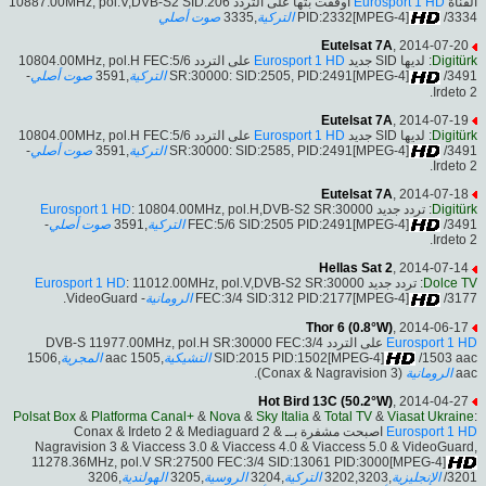
أوقفت بثها على التردد 10887.00MHz, pol.V,DVB-S2 SID:206
Eurosport 1 HD
القناة
صوت أصلي
,3335
التركية
PID:2332[MPEG-4]
/3334
Eutelsat 7A
, 2014-07-20
على التردد 10804.00MHz, pol.H FEC:5/6
Eurosport 1 HD
: لديها SID جديد
Digitürk
-
صوت أصلي
,3591
التركية
SR:30000: SID:2505, PID:2491[MPEG-4]
/3491
Irdeto 2.
Eutelsat 7A
, 2014-07-19
على التردد 10804.00MHz, pol.H FEC:5/6
Eurosport 1 HD
: لديها SID جديد
Digitürk
-
صوت أصلي
,3591
التركية
SR:30000: SID:2585, PID:2491[MPEG-4]
/3491
Irdeto 2.
Eutelsat 7A
, 2014-07-18
Eurosport 1 HD
: 10804.00MHz, pol.H,DVB-S2 SR:30000
: تردد جديد
Digitürk
-
صوت أصلي
,3591
التركية
FEC:5/6 SID:2505 PID:2491[MPEG-4]
/3491
Irdeto 2.
Hellas Sat 2
, 2014-07-14
Eurosport 1 HD
: 11012.00MHz, pol.V,DVB-S2 SR:30000
: تردد جديد
Dolce TV
- VideoGuard.
الرومانية
FEC:3/4 SID:312 PID:2177[MPEG-4]
/3177
Thor 6 (0.8°W)
, 2014-06-17
على التردد DVB-S 11977.00MHz, pol.H SR:30000 FEC:3/4
Eurosport 1 HD
,1506
المجرية
,1505 aac
التشيكية
SID:2015 PID:1502[MPEG-4]
/1503 aac
(Conax & Nagravision 3).
الرومانية
aac
Hot Bird 13C (50.2°W)
, 2014-04-27
Polsat Box
&
Platforma Canal+
&
Nova
&
Sky Italia
&
Total TV
&
Viasat Ukraine
:
اصبحت مشفرة بــ Conax & Irdeto 2 & Mediaguard 2 &
Eurosport 1 HD
Nagravision 3 & Viaccess 3.0 & Viaccess 4.0 & Viaccess 5.0 & VideoGuard,
11278.36MHz, pol.V SR:27500 FEC:3/4 SID:13061 PID:3000[MPEG-4]
,3206
الهولندية
,3205
الروسية
,3204
التركية
,3202,3203
الإنجليزية
/3201