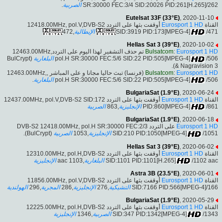
.
الصربية
SR:30000 FEC:3/4 SID:20026 PID:261[H.265]/262
Eutelsat 33F (33°E)
, 2020-11-10
أوقفت بثها على التردد 12418.00MHz, pol.V,DVB-S2
Eurosport 1 HD
القناة
,472
الإيطالية
SID:3919 PID:173[MPEG-4]
/471
Hellas Sat 3 (39°E)
, 2020-10-02
تم حذف التشفير لهذا اليوم على التردد12463.00MHz,
Bulsatcom
:
Eurosport 1 HD
(BulCrypt
البلغارية
pol.H SR:30000 FEC:5/6 SID:22 PID:505[MPEG-4]
/506
& Nagravision 3).
(فرنسا) تبث حاليا مجانا و على المباشر ,12463.00MHz,
Bulsatcom
:
Eurosport 1 HD
.
البلغارية
pol.H SR:30000 FEC:5/6 SID:22 PID:505[MPEG-4]
/506
BulgariaSat (1.9°E)
, 2020-06-24
أوقفت بثها على التردد 12437.00MHz, pol.V,DVB-S2 SID:172
Eurosport 1 HD
القناة
الصربية
,863
الإنجليزية
PID:860[MPEG-4]
/861
BulgariaSat (1.9°E)
, 2020-06-18
على التردد DVB-S2 12418.00MHz, pol.H SR:30000 FEC:2/3
Eurosport 1 HD
(BulCrypt).
الصربية
,1053
الإنجليزية
SID:210 PID:1050[MPEG-4]
/1051
Hellas Sat 3 (39°E)
, 2020-06-02
أوقفت بثها على التردد 12310.00MHz, pol.H,DVB-S2
Eurosport 1 HD
القناة
الإنجليزية
,1103 aac
البلغارية
SID:1101 PID:1101[H.265]
/1102 aac
Astra 3B (23.5°E)
, 2020-06-01
أوقفت بثها على التردد 11856.00MHz, pol.V,DVB-S2
Eurosport 1 HD
القناة
الهولندية
,296
المجرية
,286
الإنجليزية
,276
التشيكية
SID:7166 PID:566[MPEG-4]/166
BulgariaSat (1.9°E)
, 2020-05-29
أوقفت بثها على التردد 12225.00MHz, pol.H,DVB-S2
Eurosport 1 HD
القناة
الإنجليزية
,1346
الصربية
SID:347 PID:1342[MPEG-4]
/1343