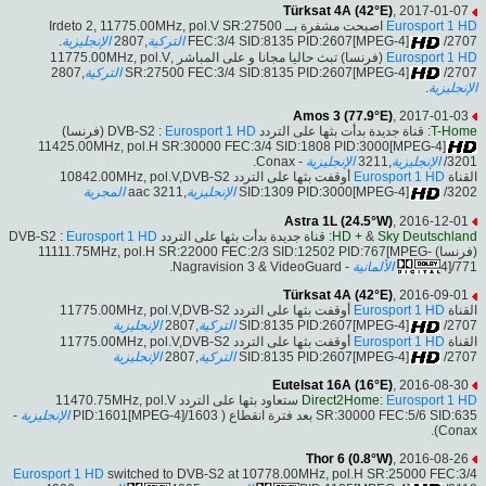
Türksat 4A (42°E)
, 2017-01-07
اصبحت مشفرة بــ Irdeto 2, 11775.00MHz, pol.V SR:27500
Eurosport 1 HD
.
الإنجليزية
,2807
التركية
FEC:3/4 SID:8135 PID:2607[MPEG-4]
/2707
(فرنسا) تبث حاليا مجانا و على المباشر ,11775.00MHz, pol.V
Eurosport 1 HD
,2807
التركية
SR:27500 FEC:3/4 SID:8135 PID:2607[MPEG-4]
/2707
.
الإنجليزية
Amos 3 (77.9°E)
, 2017-01-03
(فرنسا)
Eurosport 1 HD
: قناة جديدة بدأت بثها على التردد DVB-S2 :
T-Home
11425.00MHz, pol.H SR:30000 FEC:3/4 SID:1808 PID:3000[MPEG-4]
- Conax.
الإنجليزية
,3211
الإنجليزية
/3201
أوقفت بثها على التردد 10842.00MHz, pol.V,DVB-S2
Eurosport 1 HD
القناة
المجرية
,3211 aac
الإنجليزية
SID:1309 PID:3000[MPEG-4]
/3202
Astra 1L (24.5°W)
, 2016-12-01
Eurosport 1 HD
: قناة جديدة بدأت بثها على التردد DVB-S2 :
HD +
&
Sky Deutschland
(فرنسا) 11111.75MHz, pol.H SR:22000 FEC:2/3 SID:12502 PID:767[MPEG-
- Nagravision 3 & VideoGuard.
الألمانية
4]/771
Türksat 4A (42°E)
, 2016-09-01
أوقفت بثها على التردد 11775.00MHz, pol.V,DVB-S2
Eurosport 1 HD
القناة
الإنجليزية
,2807
التركية
SID:8135 PID:2607[MPEG-4]
/2707
أوقفت بثها على التردد 11775.00MHz, pol.V,DVB-S2
Eurosport 1 HD
القناة
الإنجليزية
,2807
التركية
SID:8135 PID:2607[MPEG-4]
/2707
Eutelsat 16A (16°E)
, 2016-08-30
ستعاود بثها على التردد 11470.75MHz, pol.V
Direct2Home
:
Eurosport 1 HD
-
الإنجليزية
SR:30000 FEC:5/6 SID:635 بعد فترة انقطاع ( PID:1601[MPEG-4]/1603
Conax).
Thor 6 (0.8°W)
, 2016-08-26
Eurosport 1 HD
switched to DVB-S2 at 10778.00MHz, pol.H SR:25000 FEC:3/4