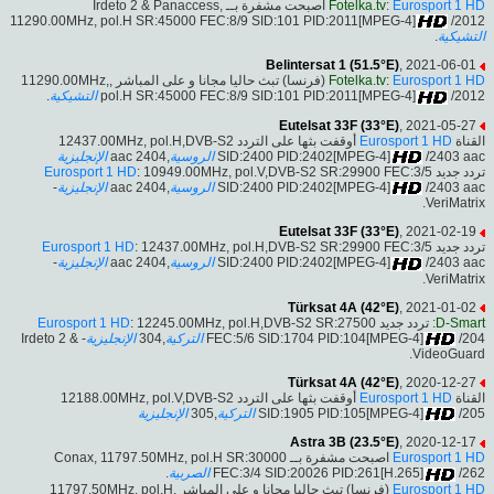
اصبحت مشفرة بــ Irdeto 2 & Panaccess,
Fotelka.tv
:
Eurosport 1 HD
11290.00MHz, pol.H SR:45000 FEC:8/9 SID:101 PID:2011[MPEG-4]
/2012
.
التشيكية
Belintersat 1 (51.5°E)
, 2021-06-01
(فرنسا) تبث حاليا مجانا و على المباشر ,11290.00MHz,
Fotelka.tv
:
Eurosport 1 HD
.
التشيكية
pol.H SR:45000 FEC:8/9 SID:101 PID:2011[MPEG-4]
/2012
Eutelsat 33F (33°E)
, 2021-05-27
أوقفت بثها على التردد 12437.00MHz, pol.H,DVB-S2
Eurosport 1 HD
القناة
الإنجليزية
,2404 aac
الروسية
SID:2400 PID:2402[MPEG-4]
/2403 aac
Eurosport 1 HD
: 10949.00MHz, pol.V,DVB-S2 SR:29900 FEC:3/5
تردد جديد
-
الإنجليزية
,2404 aac
الروسية
SID:2400 PID:2402[MPEG-4]
/2403 aac
VeriMatrix.
Eutelsat 33F (33°E)
, 2021-02-19
Eurosport 1 HD
: 12437.00MHz, pol.H,DVB-S2 SR:29900 FEC:3/5
تردد جديد
-
الإنجليزية
,2404 aac
الروسية
SID:2400 PID:2402[MPEG-4]
/2403 aac
VeriMatrix.
Türksat 4A (42°E)
, 2021-01-02
Eurosport 1 HD
: 12245.00MHz, pol.H,DVB-S2 SR:27500
: تردد جديد
D-Smart
- Irdeto 2 &
الإنجليزية
,304
التركية
FEC:5/6 SID:1704 PID:104[MPEG-4]
/204
VideoGuard.
Türksat 4A (42°E)
, 2020-12-27
أوقفت بثها على التردد 12188.00MHz, pol.V,DVB-S2
Eurosport 1 HD
القناة
الإنجليزية
,305
التركية
SID:1905 PID:105[MPEG-4]
/205
Astra 3B (23.5°E)
, 2020-12-17
اصبحت مشفرة بــ Conax, 11797.50MHz, pol.H SR:30000
Eurosport 1 HD
.
الصربية
FEC:3/4 SID:20026 PID:261[H.265]
/262
(فرنسا) تبث حاليا مجانا و على المباشر ,11797.50MHz, pol.H
Eurosport 1 HD