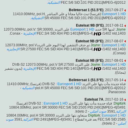
.
التشيكية
FEC:5/6 SID:101 PID:2011[MPEG-4]/2012
Belintersat 1 (51.5°E)
, 2017-09-27
(فرنسا) تبث حاليا مجانا و على المباشر ,11410.00MHz, pol.H
Eurosport 1 HD
.
التشيكية
SR:45000 FEC:5/6 SID:101 PID:2011[MPEG-4]/2012
Eutelsat 9B (9°E)
, 2017-08-11
على التردد 12073.00MHz, pol.V: SR:30000,
Eurosport 1 HD
: لديها SR جديد
Joyne
- Conax.
الإنجليزية
FEC:3/4 SID:404 PID:1401[MPEG-4]
/1402 nld,1403
Eutelsat 9B (9°E)
, 2017-08-07
تم حذف التشفير لهذا اليوم على التردد12073.00MHz, pol.V
Joyne
:
Eurosport 1 HD
الإنجليزية
SR:27500 FEC:5/6 SID:404 PID:1401[MPEG-4]
/1402 nld,1403
(Conax).
Eutelsat 9B (9°E)
, 2017-08-01
على التردد DVB-S2 12073.00MHz, pol.V SR:27500
Joyne
:
Eurosport 1 HD
(بدون تشفير
الإنجليزية
FEC:5/6 SID:404 PID:1401[MPEG-4]
/1402 nld,1403
(مجانا)).
Belintersat 1 (51.5°E)
, 2017-05-14
(فرنسا) 11410.00MHz,
Eurosport 1 HD
قناة جديدة بدأت بثها على التردد DVB-S2 :
-
التشيكية
pol.H SR:45000 FEC:5/6 SID:101 PID:2011[MPEG-4]/2012
Panaccess.
Eutelsat 7A
, 2017-02-16
(فرنسا)
Eurosport 1 HD
: قناة جديدة بدأت بثها على التردد DVB-S2 :
Digitürk
10804.00MHz, pol.H SR:30000 FEC:5/6 SID:2505 PID:2491[MPEG-4]/3491
- Irdeto 2.
صوت أصلي
,3591
التركية
ستعاود بثها على التردد 10804.00MHz, pol.H SR:30000
Digitürk
:
Eurosport 1 HD
صوت
,3591
التركية
FEC:5/6 SID:2585 بعد فترة انقطاع ( PID:2491[MPEG-4]/3491
- Irdeto 2).
أصلي