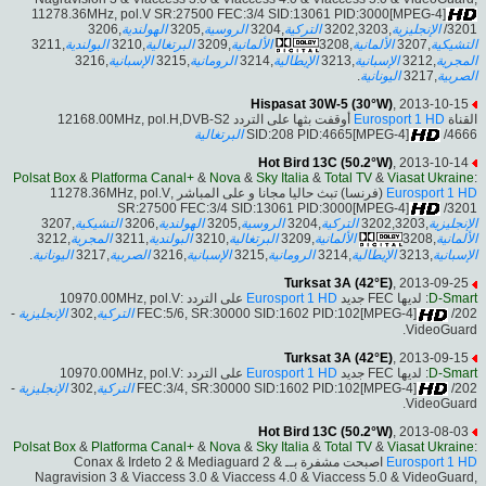
11278.36MHz, pol.V SR:27500 FEC:3/4 SID:13061 PID:3000[MPEG-4]
,3206
الهولندية
,3205
الروسية
,3204
التركية
,3202,3203
الإنجليزية
/3201
,3211
البولندية
,3210
البرتغالية
,3209
الألمانية
,3208
الألمانية
,3207
التشيكية
,3216
الإسبانية
,3215
الرومانية
,3214
الإيطالية
,3213
الإسبانية
,3212
المجرية
.
اليونانية
,3217
الصربية
Hispasat 30W-5 (30°W)
, 2013-10-15
أوقفت بثها على التردد 12168.00MHz, pol.H,DVB-S2
Eurosport 1 HD
القناة
البرتغالية
SID:208 PID:4665[MPEG-4]
/4666
Hot Bird 13C (50.2°W)
, 2013-10-14
Polsat Box
&
Platforma Canal+
&
Nova
&
Sky Italia
&
Total TV
&
Viasat Ukraine
:
(فرنسا) تبث حاليا مجانا و على المباشر ,11278.36MHz, pol.V
Eurosport 1 HD
SR:27500 FEC:3/4 SID:13061 PID:3000[MPEG-4]
/3201
,3207
التشيكية
,3206
الهولندية
,3205
الروسية
,3204
التركية
,3202,3203
الإنجليزية
,3212
المجرية
,3211
البولندية
,3210
البرتغالية
,3209
الألمانية
,3208
الألمانية
.
اليونانية
,3217
الصربية
,3216
الإسبانية
,3215
الرومانية
,3214
الإيطالية
,3213
الإسبانية
Turksat 3A (42°E)
, 2013-09-25
على التردد 10970.00MHz, pol.V:
Eurosport 1 HD
: لديها FEC جديد
D-Smart
-
الإنجليزية
,302
التركية
FEC:5/6, SR:30000 SID:1602 PID:102[MPEG-4]
/202
VideoGuard.
Turksat 3A (42°E)
, 2013-09-15
على التردد 10970.00MHz, pol.V:
Eurosport 1 HD
: لديها FEC جديد
D-Smart
-
الإنجليزية
,302
التركية
FEC:3/4, SR:30000 SID:1602 PID:102[MPEG-4]
/202
VideoGuard.
Hot Bird 13C (50.2°W)
, 2013-08-03
Polsat Box
&
Platforma Canal+
&
Nova
&
Sky Italia
&
Total TV
&
Viasat Ukraine
:
اصبحت مشفرة بــ Conax & Irdeto 2 & Mediaguard 2 &
Eurosport 1 HD
Nagravision 3 & Viaccess 3.0 & Viaccess 4.0 & Viaccess 5.0 & VideoGuard,