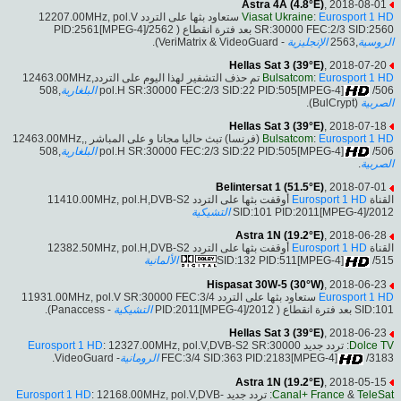
Astra 4A (4.8°E)
, 2018-08-01
ستعاود بثها على التردد 12207.00MHz, pol.V
Viasat Ukraine
:
Eurosport 1 HD
SR:30000 FEC:2/3 SID:2560 بعد فترة انقطاع ( PID:2561[MPEG-4]/2562
- VeriMatrix & VideoGuard).
الإنجليزية
,2563
الروسية
Hellas Sat 3 (39°E)
, 2018-07-20
تم حذف التشفير لهذا اليوم على التردد12463.00MHz,
Bulsatcom
:
Eurosport 1 HD
,508
البلغارية
pol.H SR:30000 FEC:2/3 SID:22 PID:505[MPEG-4]
/506
(BulCrypt).
الصربية
Hellas Sat 3 (39°E)
, 2018-07-18
(فرنسا) تبث حاليا مجانا و على المباشر ,12463.00MHz,
Bulsatcom
:
Eurosport 1 HD
,508
البلغارية
pol.H SR:30000 FEC:2/3 SID:22 PID:505[MPEG-4]
/506
.
الصربية
Belintersat 1 (51.5°E)
, 2018-07-01
أوقفت بثها على التردد 11410.00MHz, pol.H,DVB-S2
Eurosport 1 HD
القناة
التشيكية
SID:101 PID:2011[MPEG-4]/2012
Astra 1N (19.2°E)
, 2018-06-28
أوقفت بثها على التردد 12382.50MHz, pol.H,DVB-S2
Eurosport 1 HD
القناة
الألمانية
SID:132 PID:511[MPEG-4]
/515
Hispasat 30W-5 (30°W)
, 2018-06-23
ستعاود بثها على التردد 11931.00MHz, pol.V SR:30000 FEC:3/4
Eurosport 1 HD
- Panaccess).
التشيكية
SID:101 بعد فترة انقطاع ( PID:2011[MPEG-4]/2012
Hellas Sat 3 (39°E)
, 2018-06-23
Eurosport 1 HD
: 12327.00MHz, pol.V,DVB-S2 SR:30000
: تردد جديد
Dolce TV
- VideoGuard.
الرومانية
FEC:3/4 SID:363 PID:2183[MPEG-4]
/3183
Astra 1N (19.2°E)
, 2018-05-15
Eurosport 1 HD
: 12168.00MHz, pol.V,DVB-
: تردد جديد
Canal+ France
&
TeleSat