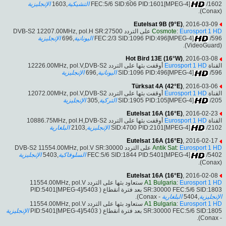
الإنجليزية
,1603
التشيكية
FEC:5/6 SID:606 PID:1601[MPEG-4]
/1602
(Conax).
Eutelsat 9B (9°E)
, 2016-03-09
على التردد DVB-S2 12207.00MHz, pol.H SR:27500
Cosmote
:
Eurosport 1 HD
الإنجليزية
,696
اليونانية
FEC:2/3 SID:1096 PID:496[MPEG-4]
/596
(VideoGuard).
Hot Bird 13E (16°W)
, 2016-03-08
أوقفت بثها على التردد 12226.00MHz, pol.V,DVB-S2
Eurosport 1 HD
القناة
الإنجليزية
,696
اليونانية
SID:1096 PID:496[MPEG-4]
/596
Türksat 4A (42°E)
, 2016-03-06
أوقفت بثها على التردد 12072.00MHz, pol.V,DVB-S2
Eurosport 1 HD
القناة
الإنجليزية
,305
التركية
SID:1905 PID:105[MPEG-4]
/205
Eutelsat 16A (16°E)
, 2016-02-23
أوقفت بثها على التردد 10886.75MHz, pol.H,DVB-S2
Eurosport 1 HD
القناة
البلغارية
,2103
الإنجليزية
SID:4700 PID:2101[MPEG-4]
/2102
Eutelsat 16A (16°E)
, 2016-02-17
على التردد DVB-S2 11554.00MHz, pol.V SR:30000
Antik Sat
:
Eurosport 1 HD
الإنجليزية
,5403
السلوفاكية
FEC:5/6 SID:1844 PID:5401[MPEG-4]
/5402
(Conax).
Eutelsat 16A (16°E)
, 2016-02-08
ستعاود بثها على التردد 11554.00MHz, pol.V
A1 Bulgaria
:
Eurosport 1 HD
SR:30000 FEC:5/6 SID:1803 بعد فترة انقطاع ( PID:5401[MPEG-4]/5403
- Conax).
البلغارية
,5404
الإنجليزية
ستعاود بثها على التردد 11554.00MHz, pol.V
A1 Bulgaria
:
Eurosport 1 HD
SR:30000 FEC:5/6 SID:1805 بعد فترة انقطاع ( PID:5401[MPEG-4]/5403
الإنجليزية
- Conax).