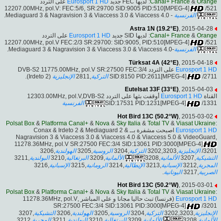
على التردد
Eurosport 1 HD
: لديها FEC جديد
Canal+ France
&
Orange
12207.00MHz, pol.V: FEC:5/6, SR:29700 SID:9005 PID:510[MPEG-4]
/521
- Mediaguard 3 & Nagravision 3 & Viaccess 3.0 & Viaccess 4.0.
الفرنسية
Astra 1N (19.2°E)
, 2015-04-28
على التردد
Eurosport 1 HD
: لديها SID جديد
Canal+ France
&
Orange
12207.00MHz, pol.V FEC:2/3 SR:29700: SID:9005, PID:510[MPEG-4]
/521
-Mediaguard 3 & Nagravision 3 & Viaccess 3.0 & Viaccess 4.0.
الفرنسية
Türksat 4A (42°E)
, 2015-04-18
على التردد DVB-S2 11775.00MHz, pol.V SR:27500 FEC:3/4
Eurosport 1 HD
(Irdeto 2).
الإنجليزية
,2811
التركية
SID:8150 PID:2611[MPEG-4]
/2711
Eutelsat 33F (33°E)
, 2015-04-03
أوقفت بثها على التردد 12303.00MHz, pol.V,DVB-S2
Eurosport 1 HD
القناة
الفرنسية
SID:17531 PID:1231[MPEG-4]
/1331
Hot Bird 13C (50.2°W)
, 2015-03-02
Polsat Box
&
Platforma Canal+
&
Nova
&
Sky Italia
&
Total TV
&
Viasat Ukraine
:
اصبحت مشفرة بــ Conax & Irdeto 2 & Mediaguard 2 &
Eurosport 1 HD
Nagravision 3 & Viaccess 3.0 & Viaccess 4.0 & Viaccess 5.0 & VideoGuard,
11278.36MHz, pol.V SR:27500 FEC:3/4 SID:13061 PID:3000[MPEG-4]
,3206
الهولندية
,3205
الروسية
,3204
التركية
,3202,3203
الإنجليزية
/3201
,3211
البولندية
,3210
البرتغالية
,3209
الألمانية
,3208
الألمانية
,3207
التشيكية
,3216
الإسبانية
,3215
الرومانية
,3214
الإيطالية
,3213
الإسبانية
,3212
المجرية
.
اليونانية
,3217
الصربية
Hot Bird 13C (50.2°W)
, 2015-03-01
Polsat Box
&
Platforma Canal+
&
Nova
&
Sky Italia
&
Total TV
&
Viasat Ukraine
:
(فرنسا) تبث حاليا مجانا و على المباشر ,11278.36MHz, pol.V
Eurosport 1 HD
SR:27500 FEC:3/4 SID:13061 PID:3000[MPEG-4]
/3201
,3207
التشيكية
,3206
الهولندية
,3205
الروسية
,3204
التركية
,3202,3203
الإنجليزية
,3212
المجرية
,3211
البولندية
,3210
البرتغالية
,3209
الألمانية
,3208
الألمانية