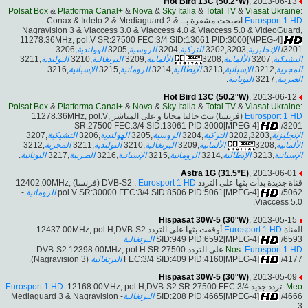
Hot Bird 13C (50.2°W)
, 2013-06-13
Polsat Box
&
Platforma Canal+
&
Nova
&
Sky Italia
&
Total TV
&
Viasat Ukraine
:
اصبحت مشفرة بــ Conax & Irdeto 2 & Mediaguard 2 &
Eurosport 1 HD
Nagravision 3 & Viaccess 3.0 & Viaccess 4.0 & Viaccess 5.0 & VideoGuard,
11278.36MHz, pol.V SR:27500 FEC:3/4 SID:13061 PID:3000[MPEG-4]
,3206
الهولندية
,3205
الروسية
,3204
التركية
,3202,3203
الإنجليزية
/3201
,3211
البولندية
,3210
البرتغالية
,3209
الألمانية
,3208
الألمانية
,3207
التشيكية
,3216
الإسبانية
,3215
الرومانية
,3214
الإيطالية
,3213
الإسبانية
,3212
المجرية
.
اليونانية
,3217
الصربية
Hot Bird 13C (50.2°W)
, 2013-06-12
Polsat Box
&
Platforma Canal+
&
Nova
&
Sky Italia
&
Total TV
&
Viasat Ukraine
:
(فرنسا) تبث حاليا مجانا و على المباشر ,11278.36MHz, pol.V
Eurosport 1 HD
SR:27500 FEC:3/4 SID:13061 PID:3000[MPEG-4]
/3201
,3207
التشيكية
,3206
الهولندية
,3205
الروسية
,3204
التركية
,3202,3203
الإنجليزية
,3212
المجرية
,3211
البولندية
,3210
البرتغالية
,3209
الألمانية
,3208
الألمانية
.
اليونانية
,3217
الصربية
,3216
الإسبانية
,3215
الرومانية
,3214
الإيطالية
,3213
الإسبانية
Astra 1G (31.5°E)
, 2013-06-01
(فرنسا) 12402.00MHz,
Eurosport 1 HD
قناة جديدة بدأت بثها على التردد DVB-S2 :
-
الرومانية
pol.V SR:30000 FEC:3/4 SID:8506 PID:5061[MPEG-4]
/5062
Viaccess 5.0.
Hispasat 30W-5 (30°W)
, 2013-05-15
أوقفت بثها على التردد 12437.00MHz, pol.H,DVB-S2
Eurosport 1 HD
القناة
البرتغالية
SID:949 PID:6592[MPEG-4]
/6593
على التردد DVB-S2 12398.00MHz, pol.H SR:27500
Nos
:
Eurosport 1 HD
(Nagravision 3).
البرتغالية
FEC:3/4 SID:409 PID:4160[MPEG-4]
/4177
Hispasat 30W-5 (30°W)
, 2013-05-09
Eurosport 1 HD
: 12168.00MHz, pol.H,DVB-S2 SR:27500 FEC:3/4
: تردد جديد
Meo
- Mediaguard 3 & Nagravision
البرتغالية
SID:208 PID:4665[MPEG-4]
/4666
3.