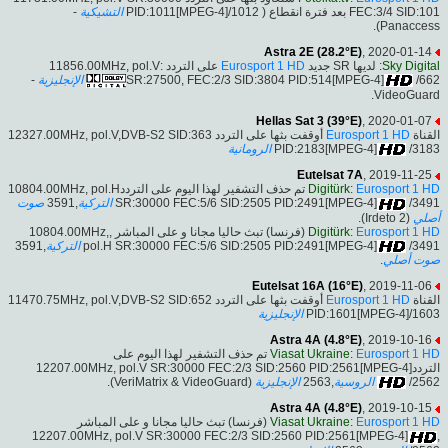
-
التشيكية
FEC:3/4 SID:101 بعد فترة انقطاع ( PID:1011[MPEG-4]/1012
Panaccess).
Astra 2E (28.2°E)
, 2020-01-14
على التردد 11856.00MHz, pol.V:
Eurosport 1 HD
: لديها SR جديد
Sky Digital
-
الإنجليزية
SR:27500, FEC:2/3 SID:3804 PID:514[MPEG-4]
/662
VideoGuard.
Hellas Sat 3 (39°E)
, 2020-01-07
أوقفت بثها على التردد 12327.00MHz, pol.V,DVB-S2 SID:363
Eurosport 1 HD
القناة
الرومانية
PID:2183[MPEG-4]
/3183
Eutelsat 7A
, 2019-11-25
تم حذف التشفير لهذا اليوم على التردد10804.00MHz, pol.H
Digitürk
:
Eurosport 1 HD
صوت
,3591
التركية
SR:30000 FEC:5/6 SID:2505 PID:2491[MPEG-4]
/3491
(Irdeto 2).
أصلي
(فرنسا) تبث حاليا مجانا و على المباشر ,10804.00MHz,
Digitürk
:
Eurosport 1 HD
,3591
التركية
pol.H SR:30000 FEC:5/6 SID:2505 PID:2491[MPEG-4]
/3491
.
صوت أصلي
Eutelsat 16A (16°E)
, 2019-11-06
أوقفت بثها على التردد 11470.75MHz, pol.V,DVB-S2 SID:652
Eurosport 1 HD
القناة
الإنجليزية
PID:1601[MPEG-4]/1603
Astra 4A (4.8°E)
, 2019-10-16
تم حذف التشفير لهذا اليوم على
Viasat Ukraine
:
Eurosport 1 HD
التردد12207.00MHz, pol.V SR:30000 FEC:2/3 SID:2560 PID:2561[MPEG-4]
(VeriMatrix & VideoGuard).
الإنجليزية
,2563
الروسية
/2562
Astra 4A (4.8°E)
, 2019-10-15
(فرنسا) تبث حاليا مجانا و على المباشر
Viasat Ukraine
:
Eurosport 1 HD
,12207.00MHz, pol.V SR:30000 FEC:2/3 SID:2560 PID:2561[MPEG-4]