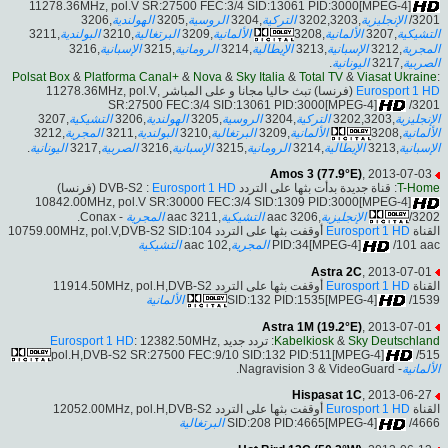
11278.36MHz, pol.V SR:27500 FEC:3/4 SID:13061 PID:3000[MPEG-4]
,3206
الهولندية
,3205
الروسية
,3204
التركية
,3202,3203
الإنجليزية
/3201
,3211
البولندية
,3210
البرتغالية
,3209
الألمانية
,3208
الألمانية
,3207
التشيكية
,3216
الإسبانية
,3215
الرومانية
,3214
الإيطالية
,3213
الإسبانية
,3212
المجرية
.
اليونانية
,3217
الصربية
Polsat Box
&
Platforma Canal+
&
Nova
&
Sky Italia
&
Total TV
&
Viasat Ukraine
:
(فرنسا) تبث حاليا مجانا و على المباشر ,11278.36MHz, pol.V
Eurosport 1 HD
SR:27500 FEC:3/4 SID:13061 PID:3000[MPEG-4]
/3201
,3207
التشيكية
,3206
الهولندية
,3205
الروسية
,3204
التركية
,3202,3203
الإنجليزية
,3212
المجرية
,3211
البولندية
,3210
البرتغالية
,3209
الألمانية
,3208
الألمانية
.
اليونانية
,3217
الصربية
,3216
الإسبانية
,3215
الرومانية
,3214
الإيطالية
,3213
الإسبانية
Amos 3 (77.9°E)
, 2013-07-03
(فرنسا)
Eurosport 1 HD
: قناة جديدة بدأت بثها على التردد DVB-S2 :
T-Home
10842.00MHz, pol.V SR:30000 FEC:3/4 SID:1309 PID:3000[MPEG-4]
- Conax.
المجرية
,3211 aac
التشيكية
,3206 aac
الإنجليزية
/3202
أوقفت بثها على التردد 10759.00MHz, pol.V,DVB-S2 SID:104
Eurosport 1 HD
القناة
التشيكية
,102 aac
المجرية
PID:34[MPEG-4]
/101 aac
Astra 2C
, 2013-07-01
أوقفت بثها على التردد 11914.50MHz, pol.H,DVB-S2
Eurosport 1 HD
القناة
الألمانية
SID:132 PID:1535[MPEG-4]
/1539
Astra 1M (19.2°E)
, 2013-07-01
Eurosport 1 HD
: 12382.50MHz,
: تردد جديد
Kabelkiosk
&
Sky Deutschland
pol.H,DVB-S2 SR:27500 FEC:9/10 SID:132 PID:511[MPEG-4]
/515
- Nagravision 3 & VideoGuard.
الألمانية
Hispasat 1C
, 2013-06-27
أوقفت بثها على التردد 12052.00MHz, pol.H,DVB-S2
Eurosport 1 HD
القناة
البرتغالية
SID:208 PID:4665[MPEG-4]
/4666