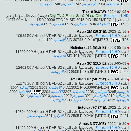
.
الرومانية
,1506
المجرية
,1505
الإنجليزية
,1504
التشيكية
/1503
Thor 6 (0.8°W)
, 2024-02-05
(فرنسا) تبث حاليا مجانا و على
Digi TV
&
Focus Sat
&
Direct One
:
Eurosport 1 HD
المباشر ,11977.00MHz, pol.H SR:30000 FEC:3/4 SID:2015 PID:1502[MPEG-4]
.
الرومانية
,1506
المجرية
,1505
الإنجليزية
,1504
التشيكية
/1503
Astra 1M (19.2°E)
, 2023-11-16
أوقفت بثها على التردد 10935.50MHz, pol.V,DVB-S2
Eurosport 1 HD
القناة
,109 qaa
الإسبانية
SID:30758 PID:167[MPEG-4]
/108
Belintersat 1 (51.5°E)
, 2023-05-15
أوقفت بثها على التردد 11290.00MHz, pol.H,DVB-S2
Eurosport 1 HD
القناة
التشيكية
SID:101 PID:2011[MPEG-4]
/2012
Astra 3C (23.5°E)
, 2023-05-03
أوقفت بثها على التردد 12402.00MHz, pol.V,DVB-S2
Eurosport 1 HD
القناة
الرومانية
SID:8506 PID:5061[MPEG-4]
/5062
Hot Bird 13C (50.2°W)
, 2023-01-02
أوقفت بثها على التردد 11278.36MHz, pol.V,DVB-S2
Eurosport 1 HD
القناة
,3204
التركية
,3202,3203
الإنجليزية
SID:13061 PID:3000[MPEG-4]
/3201
,3209
الألمانية
,3208
الألمانية
,3207
التشيكية
,3206
الهولندية
,3205
الروسية
,3214
الإيطالية
,3213
الإسبانية
,3212
المجرية
,3211
البولندية
,3210
البرتغالية
اليونانية
,3217
الصربية
,3216
الإسبانية
,3215
الرومانية
Eutelsat 7C (7°E)
, 2022-11-16
أوقفت بثها على التردد 10804.00MHz, pol.H,DVB-S2
Eurosport 1 HD
القناة
صوت أصلي
,3591
التركية
SID:2505 PID:2491[MPEG-4]
/3491
Amos 3 (77.9°E)
, 2022-10-30
أوقفت بثها على التردد 11425.00MHz, pol.H,DVB-S2
Eurosport 1 HD
القناة