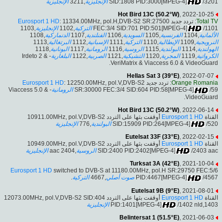
الإنجليزية
,3211
الإنجليزية
SID:1808 PID:3000[MPEG-4]
/3201
Hot Bird 13C (50.2°W)
, 2022-10-25
Eurosport 1 HD
: 11334.00MHz, pol.H,DVB-S2 SR:27500
: تردد جديد
Total TV
,1103
الإنجليزية
,1102
التركية
FEC:3/4 SID:701 PID:501[MPEG-4]
/1101
,1108
الدنماركية
,1107
الفنلندية
,1106
السويدية
,1105
الفرنسية
,1104
الألمانية
,1113
البرتغالية
,1112
الإسبانية
,1111
التركية
,1110
الإيطالية
,1109
النرويجية
,1118
اليونانية
,1117
الرومانية
,1116
الروسية
,1115
البولندية
,1114
الهولندية
- Irdeto 2 &
البلغارية
,1122
الصربية
,1121
التشيكية
,1120
المجرية
,1119
الكرواتية
VeriMatrix & Viaccess 6.0 & VideoGuard.
Hellas Sat 3 (39°E)
, 2022-07-07
Eurosport 1 HD
: 12250.00MHz, pol.V,DVB-S2
: تردد جديد
Orange Romania
- Viaccess 5.0 &
الرومانية
SR:30000 FEC:3/4 SID:604 PID:58[MPEG-4]
/59
VideoGuard.
Hot Bird 13C (50.2°W)
, 2022-06-14
أوقفت بثها على التردد 10911.00MHz, pol.V,DVB-S2
Eurosport 1 HD
القناة
الإنجليزية
,776
البولندية
SID:15909 PID:264[MPEG-4]
/520
Eutelsat 33F (33°E)
, 2022-02-15
أوقفت بثها على التردد 10949.00MHz, pol.V,DVB-S2
Eurosport 1 HD
القناة
الإنجليزية
,2404 aac
الروسية
SID:2400 PID:2402[MPEG-4]
/2403 aac
Turksat 3A (42°E)
, 2021-10-04
Eurosport 1 HD
switched to DVB-S at 11180.00MHz, pol.H SR:29750 FEC:5/6
.
التركية
,4667
صوت أصلي
PID:4467[MPEG-4]
/4567
Eutelsat 9B (9°E)
, 2021-08-01
أوقفت بثها على التردد 12073.00MHz, pol.V,DVB-S2 SID:404
Eurosport 1 HD
القناة
الإنجليزية
PID:1401[MPEG-4]
/1402 nld,1403
Belintersat 1 (51.5°E)
, 2021-06-03