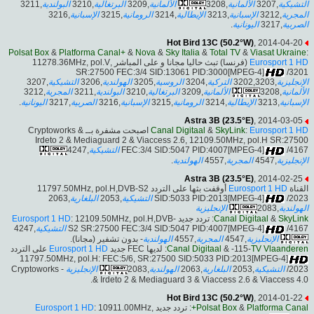
,3211
البولندية
,3210
البرتغالية
,3209
الألمانية
,3208
الألمانية
,3207
التشيكية
,3216
الإسبانية
,3215
الرومانية
,3214
الإيطالية
,3213
الإسبانية
,3212
المجرية
.
اليونانية
,3217
الصربية
Hot Bird 13C (50.2°W)
, 2014-04-20
Polsat Box
&
Platforma Canal+
&
Nova
&
Sky Italia
&
Total TV
&
Viasat Ukraine
:
(فرنسا) تبث حاليا مجانا و على المباشر ,11278.36MHz, pol.V
Eurosport 1 HD
SR:27500 FEC:3/4 SID:13061 PID:3000[MPEG-4]
/3201
,3207
التشيكية
,3206
الهولندية
,3205
الروسية
,3204
التركية
,3202,3203
الإنجليزية
,3212
المجرية
,3211
البولندية
,3210
البرتغالية
,3209
الألمانية
,3208
الألمانية
.
اليونانية
,3217
الصربية
,3216
الإسبانية
,3215
الرومانية
,3214
الإيطالية
,3213
الإسبانية
Astra 3B (23.5°E)
, 2014-03-05
اصبحت مشفرة بــ Cryptoworks &
Canal Digitaal
&
SkyLink
:
Eurosport 1 HD
Irdeto 2 & Mediaguard 2 & Viaccess 2.6, 12109.50MHz, pol.H SR:27500
,4247
التشيكية
FEC:3/4 SID:5047 PID:4007[MPEG-4]
/4167
.
الهولندية
,4557
المجرية
,4547
الإنجليزية
Astra 3B (23.5°E)
, 2014-02-25
أوقفت بثها على التردد 11797.50MHz, pol.H,DVB-S2
Eurosport 1 HD
القناة
,2063
البلغارية
,2053
التشيكية
SID:5033 PID:2013[MPEG-4]
/2023
الإنجليزية
,2083
الهولندية
Eurosport 1 HD
: 12109.50MHz, pol.H,DVB-
: تردد جديد
Canal Digitaal
&
SkyLink
,4247
التشيكية
S2 SR:27500 FEC:3/4 SID:5047 PID:4007[MPEG-4]
/4167
- بدون تشفير (مجانا).
الهولندية
,4557
المجرية
,4547
الإنجليزية
على التردد
Eurosport 1 HD
: لديها FEC جديد
Canal Digitaal
& -115-
TV Vlaanderen
11797.50MHz, pol.H: FEC:5/6, SR:27500 SID:5033 PID:2013[MPEG-4]
- Cryptoworks
الإنجليزية
,2083
الهولندية
,2063
البلغارية
,2053
التشيكية
/2023
& Irdeto 2 & Mediaguard 3 & Viaccess 2.6 & Viaccess 4.0.
Hot Bird 13C (50.2°W)
, 2014-01-22
Eurosport 1 HD
: 10911.00MHz,
: تردد جديد
Polsat Box
&
Platforma Canal+