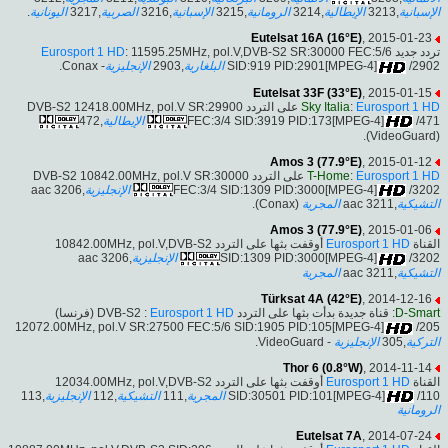
.
اليونانية
,3217
الصربية
,3216
الإسبانية
,3215
الرومانية
,3214
الإيطالية
,3213
الإسبانية
Eutelsat 16A (16°E)
, 2015-01-23
Eurosport 1 HD
: 11595.25MHz, pol.V,DVB-S2 SR:30000 FEC:5/6
تردد جديد
- Conax.
الإنجليزية
,2903
البلغارية
SID:919 PID:2901[MPEG-4]
/2902
Eutelsat 33F (33°E)
, 2015-01-15
على التردد DVB-S2 12418.00MHz, pol.V SR:29900
Sky Italia
:
Eurosport 1 HD
,472
الإيطالية
FEC:3/4 SID:3919 PID:173[MPEG-4]
/471
(VideoGuard).
Amos 3 (77.9°E)
, 2015-01-12
على التردد DVB-S2 10842.00MHz, pol.V SR:30000
T-Home
:
Eurosport 1 HD
,3206 aac
الإنجليزية
FEC:3/4 SID:1309 PID:3000[MPEG-4]
/3202
(Conax).
المجرية
,3211 aac
التشيكية
Amos 3 (77.9°E)
, 2015-01-06
أوقفت بثها على التردد 10842.00MHz, pol.V,DVB-S2
Eurosport 1 HD
القناة
,3206 aac
الإنجليزية
SID:1309 PID:3000[MPEG-4]
/3202
المجرية
,3211 aac
التشيكية
Türksat 4A (42°E)
, 2014-12-16
(فرنسا)
Eurosport 1 HD
: قناة جديدة بدأت بثها على التردد DVB-S2 :
D-Smart
12072.00MHz, pol.V SR:27500 FEC:5/6 SID:1905 PID:105[MPEG-4]
/205
- VideoGuard.
الإنجليزية
,305
التركية
Thor 6 (0.8°W)
, 2014-11-14
أوقفت بثها على التردد 12034.00MHz, pol.V,DVB-S2
Eurosport 1 HD
القناة
,113
الإنجليزية
,112
التشيكية
,111
المجرية
SID:30501 PID:101[MPEG-4]
/110
الرومانية
Eutelsat 7A
, 2014-07-24