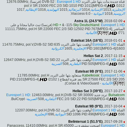
(فرنسا) 12676.00MHz,
Eurosport 1 HD
قناة جديدة بدأت بثها على التردد DVB-S2 :
pol.V SR:15000 FEC:2/3 SID:1010 PID:1011[MPEG-4]
/1012
,1017
الإيطالية
,1016
الهولندية
,1015
البرتغالية
,1014
الإسبانية
,1013
الإنجليزية
- Viaccess 6.0.
اليونانية
,1018
الروسية
Astra 1L (24.5°W)
, 2018-02-09
(فرنسا) تبث حاليا مجانا و على
HD +
& -115-
Sky Deutschland
:
Eurosport 1 HD
المباشر ,11111.75MHz, pol.H SR:22000 FEC:2/3 SID:12502 PID:767[MPEG-4]
.
الألمانية
/771
Eutelsat 16A (16°E)
, 2018-01-01
أوقفت بثها على التردد 11470.75MHz, pol.V,DVB-S2 SID:635
Eurosport 1 HD
القناة
الكرواتية
,1605
الإنجليزية
PID:1601[MPEG-4]/1603
Hellas Sat 2
, 2017-11-15
أوقفت بثها على التردد 12647.00MHz, pol.H,DVB-S2 SID:22
Eurosport 1 HD
القناة
الصربية
,508
البلغارية
PID:505[MPEG-4]
/506
Eutelsat 9B (9°E)
, 2017-11-06
ستعاود بثها على التردد 11785.00MHz, pol.H
Kabelkiosk
:
Eurosport 1 HD
/2102
SR:27500 FEC:2/3 SID:205 بعد فترة انقطاع ( PID:2101[MPEG-4]
- Conax & VideoGuard).
الألمانية
Hellas Sat 3 (39°E)
, 2017-10-27
Eurosport 1 HD
: 12463.00MHz, pol.H,DVB-S2 SR:30000
: تردد جديد
Bulsatcom
- BulCrypt.
الصربية
,508
البلغارية
FEC:2/3 SID:22 PID:505[MPEG-4]
/506
Eutelsat 9B (9°E)
, 2017-10-04
أوقفت بثها على التردد 12207.00MHz, pol.H,DVB-S2
Eurosport 1 HD
القناة
الإنجليزية
,696
اليونانية
SID:1096 PID:496[MPEG-4]
/596
Belintersat 1 (51.5°E)
, 2017-09-28
اصبحت مشفرة بــ Panaccess, 11410.00MHz, pol.H SR:45000
Eurosport 1 HD