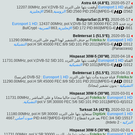
Astra 4A (4.8°E)
, 2020-05-27
أوقفت بثها على التردد 12207.00MHz, pol.V,DVB-S2
Eurosport 1 HD
القناة
الإنجليزية
,2563
الروسية
SID:2560 PID:2561[MPEG-4]
/2562
BulgariaSat (1.9°E)
, 2020-05-17
Eurosport 1 HD
: 12437.00MHz, pol.V,DVB-S2 SR:30000 FEC:2/3
تردد جديد
- BulCrypt.
الصربية
,863
الإنجليزية
SID:172 PID:860[MPEG-4]
/861
Belintersat 1 (51.5°E)
, 2020-05-11
تم حذف التشفير لهذا اليوم على التردد11290.00MHz,
Fotelka.tv
:
Eurosport 1 HD
التشيكية
pol.H SR:45000 FEC:8/9 SID:101 PID:2011[MPEG-4]
/2012
(Panaccess).
Hispasat 30W-5 (30°W)
, 2020-04-18
أوقفت بثها على التردد 11731.00MHz, pol.V,DVB-S2 SID:101
Eurosport 1 HD
القناة
التشيكية
PID:1011[MPEG-4]
/1012
Belintersat 1 (51.5°E)
, 2020-04-15
(فرنسا)
Eurosport 1 HD
: قناة جديدة بدأت بثها على التردد DVB-S2 :
Fotelka.tv
11290.00MHz, pol.H SR:45000 FEC:8/9 SID:101 PID:2011[MPEG-4]
/2012
التشيكية
- بدون تشفير (مجانا).
Hispasat 30W-5 (30°W)
, 2020-03-01
(فرنسا) تبث حاليا مجانا و على المباشر ,11731.00MHz,
Fotelka.tv
:
Eurosport 1 HD
.
التشيكية
pol.V SR:30000 FEC:5/6 SID:101 PID:1011[MPEG-4]/1012
Turksat 3A (42°E)
, 2020-02-11
ستعاود بثها على التردد 11180.00MHz, pol.H SR:30000
Digitürk
:
Eurosport 1 HD
,4667
صوت أصلي
FEC:3/4 SID:15517 بعد فترة انقطاع ( PID:4467[MPEG-4]/4567
- Irdeto 2).
التركية
Hispasat 30W-5 (30°W)
, 2020-02-01
ستعاود بثها على التردد 11731.00MHz, pol.V SR:30000
Fotelka.tv
:
Eurosport 1 HD