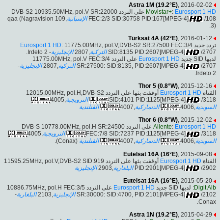
Astra 1M (19.2°E)
, 2016-02-02
على التردد DVB-S2 10935.50MHz, pol.V SR:22000
Movistar+
:
Eurosport 1 HD
,109 qaa (Nagravision
الإسبانية
FEC:2/3 SID:30758 PID:167[MPEG-4]
/108
3).
Türksat 4A (42°E)
, 2016-01-12
Eurosport 1 HD
: 11775.00MHz, pol.V,DVB-S2 SR:27500 FEC:3/4
تردد جديد
- Irdeto 2.
الإنجليزية
,2807
التركية
SID:8135 PID:2607[MPEG-4]
/2707
على التردد 11775.00MHz, pol.V FEC:3/4
Eurosport 1 HD
لديها SID جديد
-
الإنجليزية
,2807
التركية
SR:27500: SID:8135, PID:2607[MPEG-4]
/2707
Irdeto 2.
Thor 5 (0.8°W)
, 2015-12-16
أوقفت بثها على التردد 12015.00MHz, pol.H,DVB-S2
Eurosport 1 HD
القناة
,4005
النرويجية
SID:4101 PID:1125[MPEG-4]
/3118
الفنلندية
,4007
الدنماركية
,4006
السويدية
Thor 6 (0.8°W)
, 2015-12-02
على التردد DVB-S 10778.00MHz, pol.H SR:24500
Allente
:
Eurosport 1 HD
,4005
النرويجية
FEC:7/8 SID:7237 PID:1125[MPEG-4]
/3118
(Conax).
الفنلندية
,4007
الدنماركية
,4006
السويدية
Eutelsat 16A (16°E)
, 2015-09-08
أوقفت بثها على التردد 11595.25MHz, pol.V,DVB-S2 SID:919
Eurosport 1 HD
القناة
الإنجليزية
,2903
البلغارية
PID:2901[MPEG-4]
/2902
Eutelsat 16A (16°E)
, 2015-05-20
على التردد 10886.75MHz, pol.H FEC:3/5
Eurosport 1 HD
: لديها SID جديد
Digit Alb
-
البلغارية
,2103
الإنجليزية
SR:30000: SID:4700, PID:2101[MPEG-4]
/2102
Conax.
Astra 1N (19.2°E)
, 2015-04-29