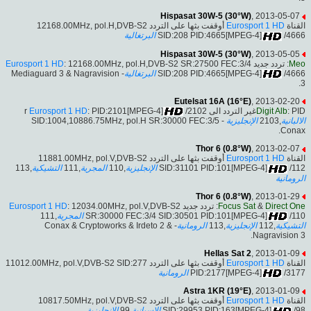
Hispasat 30W-5 (30°W)
, 2013-05-07
أوقفت بثها على التردد 12168.00MHz, pol.H,DVB-S2
Eurosport 1 HD
القناة
البرتغالية
SID:208 PID:4665[MPEG-4]
/4666
Hispasat 30W-5 (30°W)
, 2013-05-05
Eurosport 1 HD
: 12168.00MHz, pol.H,DVB-S2 SR:27500 FEC:3/4
: تردد جديد
Meo
- Mediaguard 3 & Nagravision
البرتغالية
SID:208 PID:4665[MPEG-4]
/4666
3.
Eutelsat 16A (16°E)
, 2013-02-20
Eurosport 1 HD
: PID:2101[MPEG-4]
/2102
Digit Alb
: PIDغير التردد الى r
SID:1004,10886.75MHz, pol.H SR:30000 FEC:3/5 -
الإنجليزية
,2103
الالبانية
Conax.
Thor 6 (0.8°W)
, 2013-02-07
أوقفت بثها على التردد 11881.00MHz, pol.V,DVB-S2
Eurosport 1 HD
القناة
,113
التشيكية
,111
المجرية
,110
الإنجليزية
SID:31101 PID:101[MPEG-4]
/112
الرومانية
Thor 6 (0.8°W)
, 2013-01-29
Eurosport 1 HD
: 12034.00MHz, pol.V,DVB-S2
: تردد جديد
Focus Sat
&
Direct One
,111
المجرية
SR:30000 FEC:3/4 SID:30501 PID:101[MPEG-4]
/110
- Conax & Cryptoworks & Irdeto 2 &
الرومانية
,113
الإنجليزية
,112
التشيكية
Nagravision 3.
Hellas Sat 2
, 2013-01-09
أوقفت بثها على التردد 11012.00MHz, pol.V,DVB-S2 SID:277
Eurosport 1 HD
القناة
الرومانية
PID:2177[MPEG-4]
/3177
Astra 1KR (19°E)
, 2013-01-09
أوقفت بثها على التردد 10817.50MHz, pol.V,DVB-S2
Eurosport 1 HD
القناة
الإنجليزية
,99
الإسبانية
SID:29953 PID:163[MPEG-4]
/98