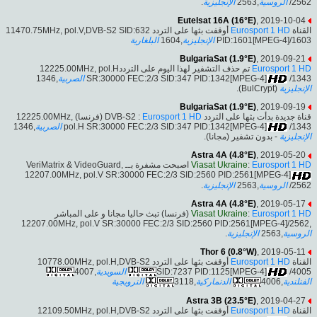
.
الإنجليزية
,2563
الروسية
/2562
Eutelsat 16A (16°E)
, 2019-10-04
أوقفت بثها على التردد 11470.75MHz, pol.V,DVB-S2 SID:632
Eurosport 1 HD
القناة
البلغارية
,1604
الإنجليزية
PID:1601[MPEG-4]/1603
BulgariaSat (1.9°E)
, 2019-09-21
تم حذف التشفير لهذا اليوم على التردد12225.00MHz, pol.H
Eurosport 1 HD
,1346
الصربية
SR:30000 FEC:2/3 SID:347 PID:1342[MPEG-4]
/1343
(BulCrypt).
الإنجليزية
BulgariaSat (1.9°E)
, 2019-09-19
(فرنسا) 12225.00MHz,
Eurosport 1 HD
قناة جديدة بدأت بثها على التردد DVB-S2 :
,1346
الصربية
pol.H SR:30000 FEC:2/3 SID:347 PID:1342[MPEG-4]
/1343
الإنجليزية
- بدون تشفير (مجانا).
Astra 4A (4.8°E)
, 2019-05-20
اصبحت مشفرة بــ VeriMatrix & VideoGuard,
Viasat Ukraine
:
Eurosport 1 HD
12207.00MHz, pol.V SR:30000 FEC:2/3 SID:2560 PID:2561[MPEG-4]
.
الإنجليزية
,2563
الروسية
/2562
Astra 4A (4.8°E)
, 2019-05-17
(فرنسا) تبث حاليا مجانا و على المباشر
Viasat Ukraine
:
Eurosport 1 HD
,12207.00MHz, pol.V SR:30000 FEC:2/3 SID:2560 PID:2561[MPEG-4]/2562
.
الإنجليزية
,2563
الروسية
Thor 6 (0.8°W)
, 2019-05-11
أوقفت بثها على التردد 10778.00MHz, pol.H,DVB-S2
Eurosport 1 HD
القناة
,4007
السويدية
SID:7237 PID:1125[MPEG-4]
/4005
النرويجية
,3118
الدنماركية
,4006
الفنلندية
Astra 3B (23.5°E)
, 2019-04-27
أوقفت بثها على التردد 12109.50MHz, pol.H,DVB-S2
Eurosport 1 HD
القناة