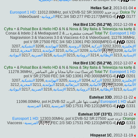
Hellas Sat 2
, 2013-01-04
Eurosport 1 HD
: 11012.00MHz, pol.V,DVB-S2 SR:30000
: تردد جديد
Dolce TV
- VideoGuard.
الرومانية
FEC:3/4 SID:277 PID:2177[MPEG-4]
/3177
Hot Bird 13C (50.2°W)
, 2012-12-09
Cyfra +
&
Polsat Box
&
Hello HD
&
N
&
Nova
&
Sky Italia
&
Telewizja na kartę
&
اصبحت مشفرة بــ Conax & Irdeto 2 & Mediaguard 2 &
Total TV
:
Eurosport 1 HD
Nagravision 3 & Viaccess 3.0 & Viaccess 4.0 & VideoGuard, 11278.36MHz,
pol.V SR:27500 FEC:3/4 SID:13061 PID:3000[MPEG-4]
/3201
,3207
التشيكية
,3206
الهولندية
,3205
الروسية
,3204
التركية
,3202,3203
الإنجليزية
,3212
المجرية
,3211
البولندية
,3210
البرتغالية
,3209
الألمانية
,3208
الألمانية
.
اليونانية
,3217
الصربية
,3216
الإسبانية
,3215
الرومانية
,3214
الإيطالية
,3213
الإسبانية
Hot Bird 13C (50.2°W)
, 2012-12-07
Cyfra +
&
Polsat Box
&
Hello HD
&
N
&
Nova
&
Sky Italia
&
Telewizja na kartę
&
(فرنسا) تبث حاليا مجانا و على المباشر ,11278.36MHz,
Total TV
:
Eurosport 1 HD
pol.V SR:27500 FEC:3/4 SID:13061 PID:3000[MPEG-4]
/3201
,3207
التشيكية
,3206
الهولندية
,3205
الروسية
,3204
التركية
,3202,3203
الإنجليزية
,3212
المجرية
,3211
البولندية
,3210
البرتغالية
,3209
الألمانية
,3208
الألمانية
.
اليونانية
,3217
الصربية
,3216
الإسبانية
,3215
الرومانية
,3214
الإيطالية
,3213
الإسبانية
Eutelsat 33D
, 2012-11-22
أوقفت بثها على التردد 11096.00MHz, pol.H,DVB-S2
Eurosport 1 HD
القناة
الفرنسية
,1431
الفرنسية
SID:17531 PID:1231[MPEG-4]
/1331
Eutelsat 33F (33°E)
, 2012-11-22
Eurosport 1 HD
: 12303.00MHz, pol.V,DVB-S2 SR:27500
: تردد جديد
Orange
- Viaccess
الفرنسية
FEC:2/3 SID:17531 PID:1231[MPEG-4]
/1331
3.0.
Hispasat 1C
, 2012-11-19