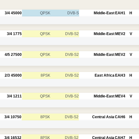
3/4
45000
QPSK
DVB-S
Middle-East
EAH1
H
3/4
1775
QPSK
DVB-S2
Middle-East
MEV2
V
4/5
27500
QPSK
DVB-S2
Middle-East
MEV2
V
2/3
45000
8PSK
DVB-S2
East Africa
EAH3
H
3/4
1211
QPSK
DVB-S2
Middle-East
MEV4
V
3/4
10750
8PSK
DVB-S2
Central Asia
CAH6
H
3/4
16532
8PSK
DVB-S2
Central Asia
CAH7
H