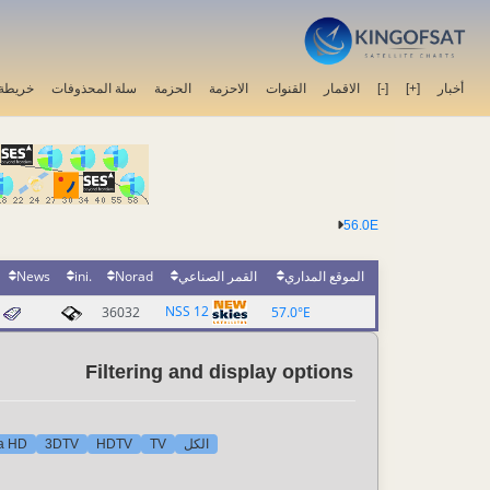
خريطة 
سلة المحذوفات
الحزمة
الاحزمة
القنوات
الاقمار
[-]
[+]
أخبار
56.0E
News
.ini
Norad
القمر الصناعي
الموقع المداري
NSS 12
36032
57.0°E
Filtering and display options
ra HD
3DTV
HDTV
TV
الكل