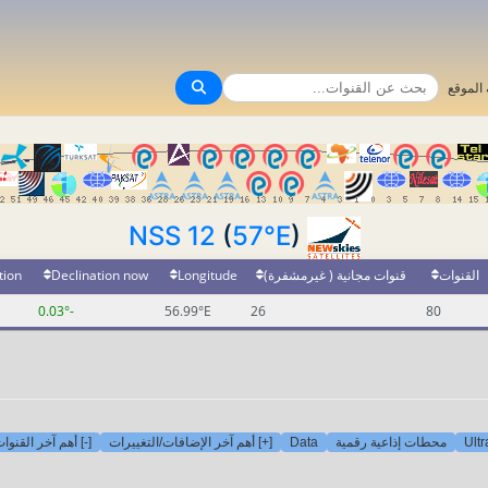
الموقع
NSS 12
(
57°E
)
tion
Declination now
Longitude
قنوات مجانية ( غيرمشفرة)
القنوات
-0.03°
56.99°E
26
80
أهم آخر القنوات ا
[+] أهم آخر الإضافات/التغييرات
Data
محطات إذاعية رقمية
Ult