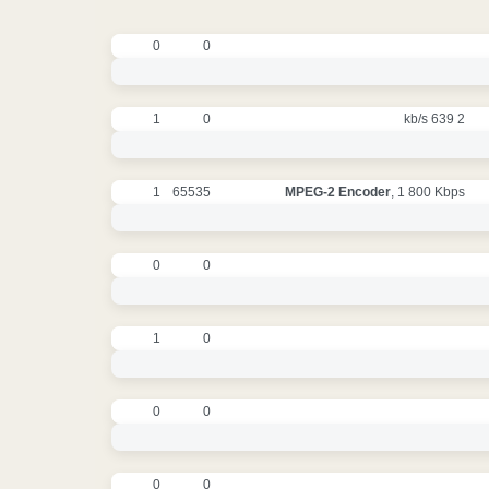
0
0
1
0
2 639 kb/s
1
65535
MPEG-2 Encoder
, 1 800 Kbps
0
0
1
0
0
0
0
0