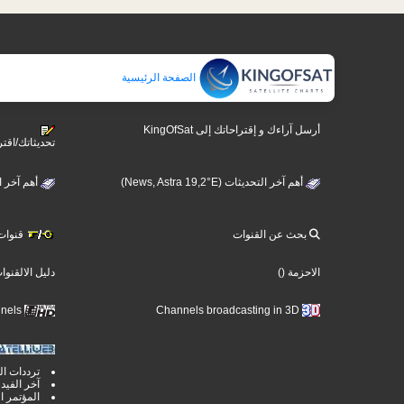
الصفحة الرئيسية
أرسل آراءك و إقتراحاتك إلى KingOfSat
تحديثاتك/اقتر
أهم آخر التحديثات (News, Astra 19,2°E)
ews, Hotbird 13°E)
بحث عن القنوات
قنوات )
دليل الالقنوا
()
الاحزمة
Ultra High Definition TV Channels
Channels broadcasting in 3D
ترددات ال
آخر الفيد
المؤتمر ا