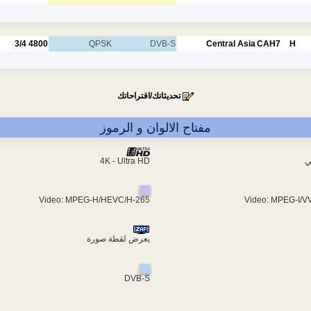
3/4
4800
QPSK
DVB-S
Central Asia
CAH7
H
تحديثاتك/اقتراحاتك
مفتاح الالوان و الرموز
4K - Ultra HD
ي
Video: MPEG-H/HEVC/H-265
Video: MPEG-I/V
يعرض لقطة صورة
DVB-S