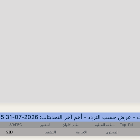
SR/FEC
التضمين
نظام الألوان
منطقة التغطية
Txp
Pol
SID
التشفير
الاحزمة
المحتوى