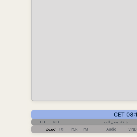
TID
NID
الشبكة، معدل البت
تحديث
TXT
PCR
PMT
Audio
VPID