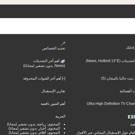
احاتك
تحديد الخصائص
أهم آخر التحديثات (N
أهم آخر التحديثات
(News, بدون تشفير (مجانا))
تبث حاليا بالمجان (5
[-] أهم آخر القنوات المحذوفة
ت الفضائية
تقارير الإستقبال
أهم الصور ناقصة
العربية
فيد
المحتوى: رياضة, بدون تشفير (مجانا)
المحتوى: أخبار, بدون تشفير (مجانا)
لعام حول الإستقبال المجاني عبر الأقمار
المحتوى: أفلام, بدون تشفير (مجانا)