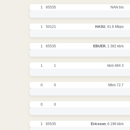
1
65535
NAN b/s
1
50121
HASU
, 41.6 Mbps
1
65535
EBUER
, 1 382 kb/s
1
1
3 484 kb/s
0
0
72.7 Mb/s
0
0
1
65535
Ericsson
, 6 196 kb/s