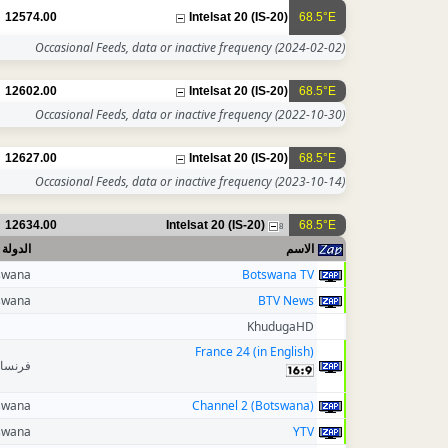
12574.00
Intelsat 20 (IS-20)
68.5°E
Occasional Feeds, data or inactive frequency
(2024-02-02)
12602.00
Intelsat 20 (IS-20)
68.5°E
Occasional Feeds, data or inactive frequency
(2022-10-30)
12627.00
Intelsat 20 (IS-20)
68.5°E
Occasional Feeds, data or inactive frequency
(2023-10-14)
12634.00
Intelsat 20 (IS-20)
68.5°E
8
الاسم
الدولة
swana
Botswana TV
swana
BTV News
KhudugaHD
France 24 (in English)
فرنسا
swana
Channel 2 (Botswana)
swana
YTV