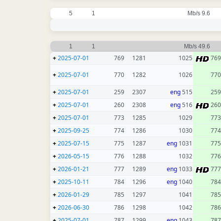
5
1
9.6 Mb/s
1
1
49.6 Mb/s
+
2025-07-01
769
1281
1025
769
+
2025-07-01
770
1282
1026
770
+
2025-07-01
259
2307
eng
515
259
+
2025-07-01
260
2308
eng
516
260
+
2025-07-01
773
1285
1029
773
+
2025-09-25
774
1286
1030
774
+
2025-07-15
775
1287
eng
1031
775
+
2026-05-15
776
1288
1032
776
+
2026-01-21
777
1289
eng
1033
777
+
2025-10-11
784
1296
eng
1040
784
+
2026-01-29
785
1297
1041
785
+
2026-06-30
786
1298
1042
786
+
2025-07-01
787
1299
eng
1043
787