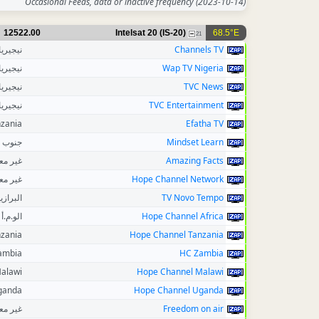
Occasional Feeds, data or inactive frequency
(2023-10-14)
12522.00
Intelsat 20 (IS-20)
68.5°E
21
نيجيريا
Channels TV
نيجيريا
Wap TV Nigeria
نيجيريا
TVC News
نيجيريا
TVC Entertainment
zania
Efatha TV
جنوب إ
Mindset Learn
غير م
Amazing Facts
غير م
Hope Channel Network
البرازي
TV Novo Tempo
الو.م.أ
Hope Channel Africa
zania
Hope Channel Tanzania
ambia
HC Zambia
alawi
Hope Channel Malawi
ganda
Hope Channel Uganda
غير م
Freedom on air