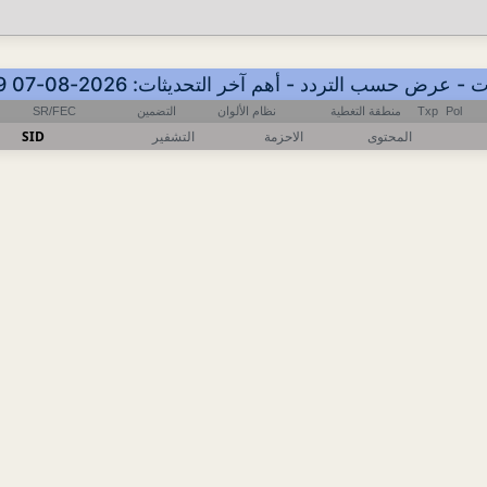
SR/FEC
التضمين
نظام الألوان
منطقة التغطية
Txp
Pol
SID
التشفير
الاحزمة
المحتوى