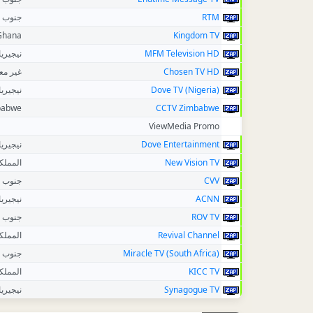
جنوب إ
RTM
Ghana
Kingdom TV
نيجيريا
MFM Television HD
غير م
Chosen TV HD
نيجيريا
Dove TV (Nigeria)
babwe
CCTV Zimbabwe
ViewMedia Promo
نيجيريا
Dove Entertainment
المملك
New Vision TV
جنوب إ
CVV
نيجيريا
ACNN
جنوب إ
ROV TV
المملك
Revival Channel
جنوب إ
Miracle TV (South Africa)
المملك
KICC TV
نيجيريا
Synagogue TV