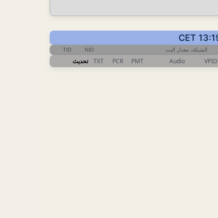
TID
NID
الشبكة، معدل البت
تحديث
TXT
PCR
PMT
Audio
VPID