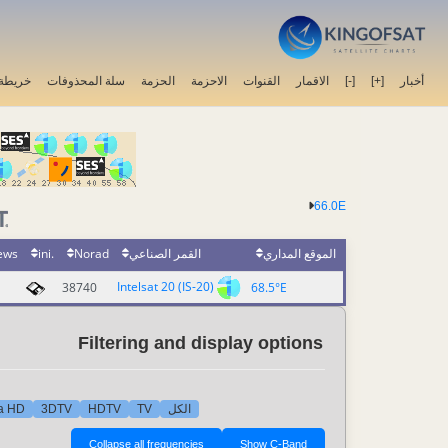
خريطة 
سلة المحذوفات
الحزمة
الاحزمة
القنوات
الاقمار
[-]
[+]
أخبار
66.0E
ews
.ini
Norad
القمر الصناعي
الموقع المداري
Intelsat 20 (IS-20)
38740
68.5°E
Filtering and display options
ra HD
3DTV
HDTV
TV
الكل