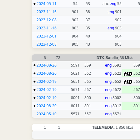
+
2024-05-11
54
53
eng
55 aac
5
2023-11-16
901
38
eng
901
2023-12-08
902
37
902
2023-11-16
903
35
eng
903
2023-12-01
904
40
904
2023-12-08
905
43
905
6
73
DTK-Satelio
, 38 Mb/s
+
2024-08-26
5591
559
eng
5592
559
+
2024-08-26
5621
562
eng
5622
562
+
2024-02-19
5651
565
eng
5652
565
+
2024-02-19
5671
567
eng
5672
567
+
2024-02-19
8001
800
eng
8002
800
+
2024-08-20
8011
801
eng
8012
801
2024-05-10
5571
557
eng
5571
1
1
TELEMEDIA
, 1 856 kb/s