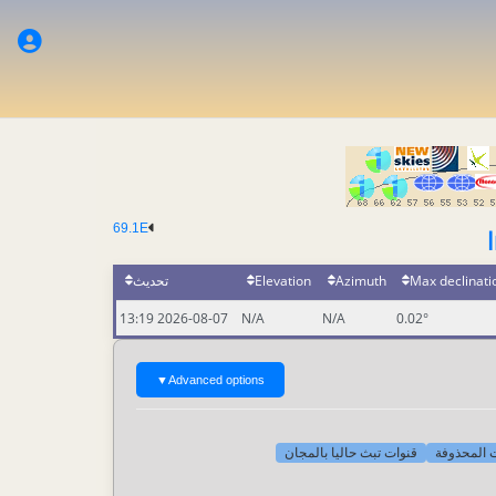
69.1E
تحديث
Elevation
Azimuth
Max declinati
2026-08-07 13:19
N/A
N/A
0.02°
▼
Advanced options
[-] لمحذوفة
قنوات تبث حاليا بالمجان