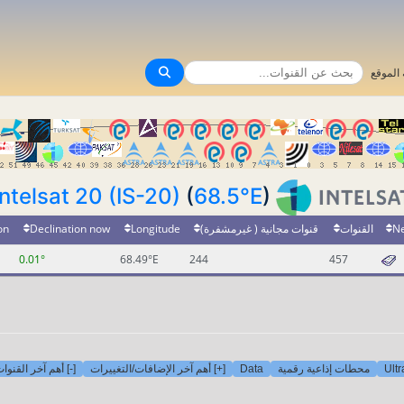
الموقع
Intelsat 20 (IS-20)
(
68.5°E
)
on
Declination now
Longitude
قنوات مجانية ( غيرمشفرة)
القنوات
N
0.01°
68.49°E
244
457
أهم آخر القنوات ا
[+] أهم آخر الإضافات/التغييرات
Data
محطات إذاعية رقمية
Ult