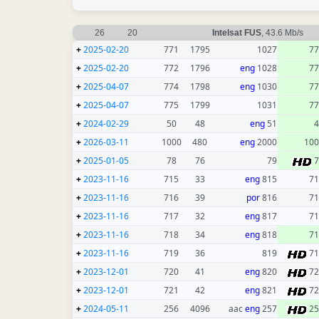
26
20
Intelsat FUS
, 43.6 Mb/s
+
2025-02-20
771
1795
1027
77
+
2025-02-20
772
1796
eng
1028
77
+
2025-04-07
774
1798
eng
1030
77
+
2025-04-07
775
1799
1031
77
+
2024-02-29
50
48
eng
51
4
+
2026-03-11
1000
480
eng
2000
100
+
2025-01-05
78
76
79
7
+
2023-11-16
715
33
eng
815
71
+
2023-11-16
716
39
por
816
71
+
2023-11-16
717
32
eng
817
71
+
2023-11-16
718
34
eng
818
71
+
2023-11-16
719
36
819
71
+
2023-12-01
720
41
eng
820
72
+
2023-12-01
721
42
eng
821
72
+
2024-05-11
256
4096
eng
257 aac
25