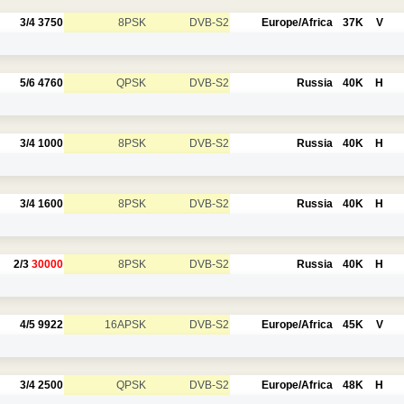
3/4
3750
8PSK
DVB-S2
Europe/Africa
37K
V
5/6
4760
QPSK
DVB-S2
Russia
40K
H
3/4
1000
8PSK
DVB-S2
Russia
40K
H
3/4
1600
8PSK
DVB-S2
Russia
40K
H
2/3
30000
8PSK
DVB-S2
Russia
40K
H
4/5
9922
16APSK
DVB-S2
Europe/Africa
45K
V
3/4
2500
QPSK
DVB-S2
Europe/Africa
48K
H