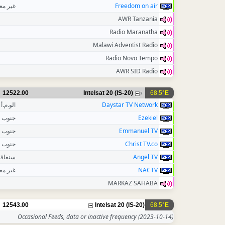
غير م
Freedom on air
AWR Tanzania
Radio Maranatha
Malawi Adventist Radio
Radio Novo Tempo
AWR SID Radio
12522.00
Intelsat 20 (IS-20)
68.5°E
7
الو.م.أ
Daystar TV Network
جنوب إ
Ezekiel
جنوب إ
Emmanuel TV
جنوب إ
Christ TV.co
سنغافو
Angel TV
غير م
NACTV
MARKAZ SAHABA
12543.00
Intelsat 20 (IS-20)
68.5°E
Occasional Feeds, data or inactive frequency
(2023-10-14)