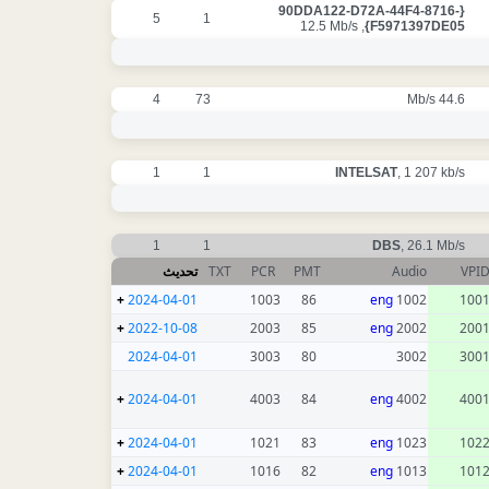
{90DDA122-D72A-44F4-8716-
5
1
, 12.5 Mb/s
F5971397DE05}
4
73
44.6 Mb/s
1
1
INTELSAT
, 1 207 kb/s
1
1
DBS
, 26.1 Mb/s
تحديث
TXT
PCR
PMT
Audio
VPI
+
2024-04-01
1003
86
eng
1002
100
+
2022-10-08
2003
85
eng
2002
200
2024-04-01
3003
80
3002
300
+
2024-04-01
4003
84
eng
4002
400
+
2024-04-01
1021
83
eng
1023
102
+
2024-04-01
1016
82
eng
1013
101