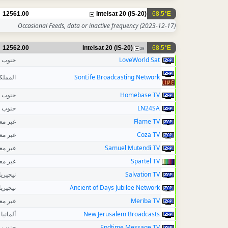
12561.00
Intelsat 20 (IS-20)
68.5°E
Occasional Feeds, data or inactive frequency
(2023-12-17)
12562.00
Intelsat 20 (IS-20)
68.5°E
29
جنوب إ
LoveWorld Sat
المملك
SonLife Broadcasting Network
جنوب إ
Homebase TV
جنوب إ
LN24SA
غير م
Flame TV
غير م
Coza TV
غير م
Samuel Mutendi TV
غير م
Spartel TV
نيجيريا
Salvation TV
نيجيريا
Ancient of Days Jubilee Network
غير م
Meriba TV
ألمانيا
New Jerusalem Broadcasts
جنوب إ
Endtime Message TV