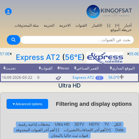
أخبار
[+]
[-]
الاقمار
القنوات
الاحزمة
الحزمة
سلة المحذوفات
خريطة الموقع
57.0E
55.0E
Express AT2
(
56°E
)
الموقع المداري
القمر الصناعي
News
القنوات
تحديث
2026-03-22 16:09
0
Express AT2
56.0°E
Ultra HD
Filtering and display options
▼
Advanced options
الكل
TV
HDTV
3DTV
Ultra HD
محطات إذاعية رقمية
Data
[+] أهم آخر الإضافات/التغييرات
[-] أهم آخر القنوات المحذوفة
قنوات تبث حاليا بالمجان