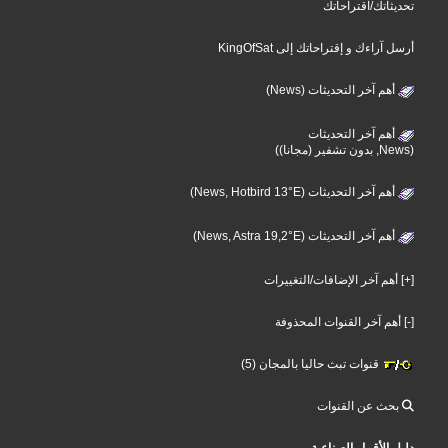
تحديثاتك/اقتراحاتك
أرسل آراءك و إقتراحاتك إلى KingOfSat
أهم آخر التحديثات (News)
أهم آخر التحديثات
(News, بدون تشفير (مجانا))
أهم آخر التحديثات (News, Hotbird 13°E)
أهم آخر التحديثات (News, Astra 19,2°E)
[+] أهم آخر الإضافات/التغييرات
[-] أهم آخر القنوات المحذوفة
قنوات تبث حاليا بالمجان (5)
بحث عن القنوات
دليل الأقمار الصناعية