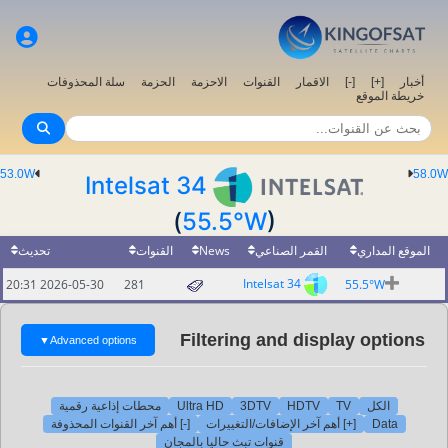
أخبار
[+]
[-]
الاقمار
القنوات
الاحزمة
الحزمة
سلة المحذوفات
خريطة الموقع
53.0W
58.0W
Intelsat 34
(
55.5°W
)
الموقع المداري
القمر الصناعي
News
القنوات
تحديث
Intelsat 34
2026-05-30 20:31
281
55.5°W
Filtering and display options
▼
Advanced options
الكل
TV
HDTV
3DTV
Ultra HD
محطات إذاعية رقمية
Data
[+] أهم آخر الإضافات/التغييرات
[-] أهم آخر القنوات المحذوفة
قنوات تبث حاليا بالمجان