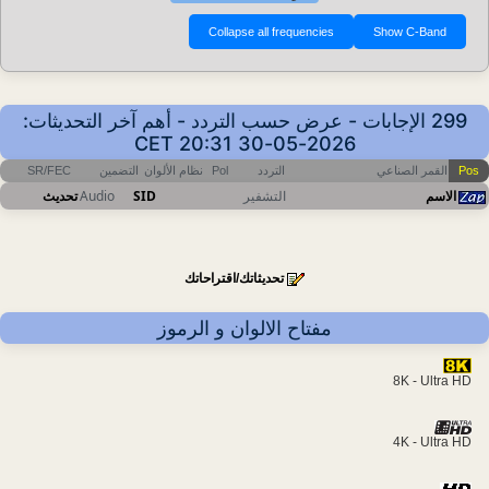
299 الإجابات - عرض حسب التردد - أهم آخر التحديثات:
2026-05-30 20:31 CET
Pos
القمر الصناعي
التردد
Pol
نظام الألوان
التضمين
SR/FEC
الاسم
التشفير
SID
Audio
تحديث
تحديثاتك/اقتراحاتك
مفتاح الالوان و الرموز
8K - Ultra HD
4K - Ultra HD