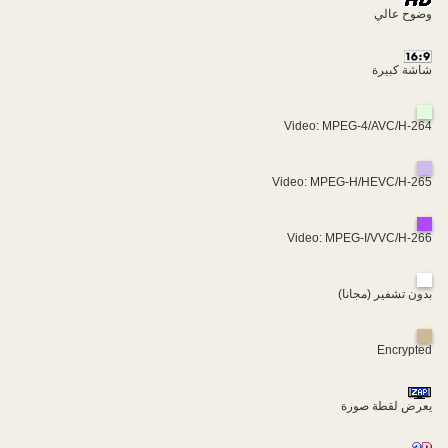
وضوح عالي
شاشة كبيرة
Video: MPEG-4/AVC/H-264
Video: MPEG-H/HEVC/H-265
Video: MPEG-I/VVC/H-266
بدون تشفير (مجانا)
Encrypted
يعرض لقطة صورة