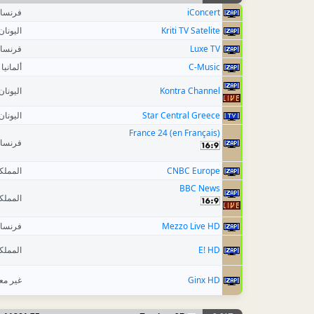
فرنسا
iConcert
اليونان
Kriti TV Satelite
فرنسا
Luxe TV
ألمانيا
C-Music
اليونان
Kontra Channel
اليونان
Star Central Greece
France 24 (en Français)
فرنسا
المملك
CNBC Europe
BBC News
المملك
فرنسا
Mezzo Live HD
المملك
E! HD
غير م
Ginx HD