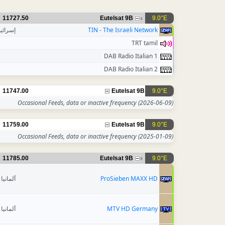
11727.50
Eutelsat 9B
9.0°E
4
إسرائي
TIN - The Israeli Network
TRT tamil
DAB Radio Italian 1
DAB Radio Italian 2
11747.00
Eutelsat 9B
9.0°E
Occasional Feeds, data or inactive frequency
(2026-06-09)
11759.00
Eutelsat 9B
9.0°E
Occasional Feeds, data or inactive frequency
(2025-01-09)
11785.00
Eutelsat 9B
9.0°E
9
ألمانيا
ProSieben MAXX HD
ألمانيا
MTV HD Germany