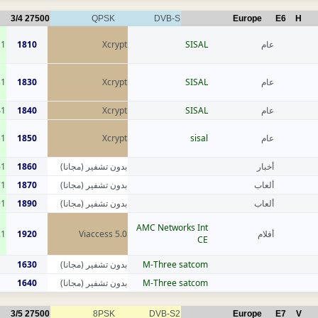
3/4
27500
QPSK
DVB-S
Europe
E6
H
11
1810
Xcrypt
SISAL
عام
31
1830
Xcrypt
SISAL
عام
41
1840
Xcrypt
SISAL
عام
51
1850
Xcrypt
sisal
عام
61
1860
بدون تشفير (مجانا)
أخبار
71
1870
بدون تشفير (مجانا)
ألعاب
91
1890
بدون تشفير (مجانا)
ألعاب
AMC Networks Int
21
1920
Viaccess 5.0
أفلام
CE
1630
بدون تشفير (مجانا)
M-Three satcom
1640
بدون تشفير (مجانا)
M-Three satcom
3/5
27500
8PSK
DVB-S2
Europe
E7
V