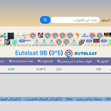
الموقع
Eutelsat 9B
(
9°E
)
ion
Declination now
Longitude
قنوات مجانية ( غيرمشفرة)
القنوات
0.00°
8.98°E
524
708
أهم آخر القنوات ا
[+] أهم آخر الإضافات/التغييرات
Data
محطات إذاعية رقمية
Ult