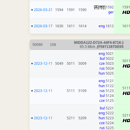
1592
159
+
2026-03-21
1594
1591
1590
ger
+
2026-03-17
1630
1611
1614
eng
1612
161
{90DDA122-D72A-44F4-8716-
50090
158
, 65.3 Mb/s
F5971397DE05}
eng
5021
bul
5022
501
+
2023-12-11
5049
5011
5009
cze
5023
rus
5024
hun
5025
eng
5121
hun
5122
511
+
2023-12-11
5111
5109
rus
5123
bul
5124
cze
5125
bul
5221
eng
5222
521
+
2023-12-11
5211
5209
hun
5223
cze
5224
rus
5225