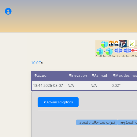
10.0E
تحديث
Elevation
Azimuth
Max declinat
2026-08-07 13:44
N/A
N/A
0.02°
▼
Advanced options
[-] لمحذوفة
قنوات تبث حاليا بالمجان