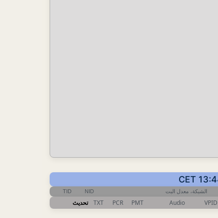
TID
NID
الشبكة، معدل البت
تحديث
TXT
PCR
PMT
Audio
VPID