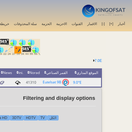
خريطة 
سلة المحذوفات
الحزمة
الاحزمة
القنوات
الاقمار
[-]
[+]
أخبار
7.0E
News
.ini
Norad
القمر الصناعي
الموقع المداري
Eutelsat 9B
41310
9.0°E
Filtering and display options
ra HD
3DTV
HDTV
TV
الكل