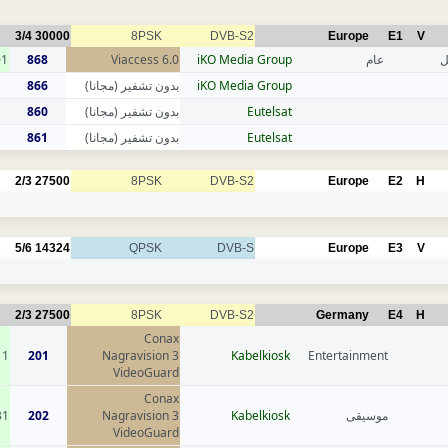
3/4
30000
8PSK
DVB-S2
Europe
E1
V
01
868
Viaccess 6.0
iKO Media Group
عام
ل
866
بدون تشفير (مجانا)
iKO Media Group
860
بدون تشفير (مجانا)
Eutelsat
861
بدون تشفير (مجانا)
Eutelsat
2/3
27500
8PSK
DVB-S2
Europe
E2
H
5/6
14324
QPSK
DVB-S
Europe
E3
V
2/3
27500
8PSK
DVB-S2
Germany
E4
H
Conax
11
201
Nagravision 3
Kabelkiosk
Entertainment
VideoGuard
Conax
31
202
Nagravision 3
Kabelkiosk
موسيقى
VideoGuard