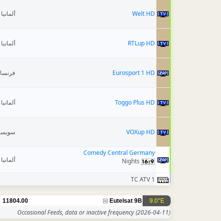
ألمانيا
Welt HD
ألمانيا
RTLup HD
فرنسا
Eurosport 1 HD
ألمانيا
Toggo Plus HD
سويسر
VOXup HD
Comedy Central Germany
ألمانيا
Nights
TC ATV 1
11804.00
Eutelsat 9B
9.0°E
Occasional Feeds, data or inactive frequency
(2026-04-11)