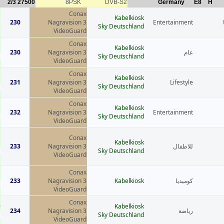
2/3
27500
8PSK
DVB-S2
Germany
E8
H
Conax
Kabelkiosk
1
230
Nagravision 3
Entertainment
Sky Deutschland
VideoGuard
Conax
1
Kabelkiosk
230
Nagravision 3
عام
Sky Deutschland
VideoGuard
Conax
1
Kabelkiosk
231
Nagravision 3
Lifestyle
Sky Deutschland
VideoGuard
Conax
1
Kabelkiosk
232
Nagravision 3
Entertainment
Sky Deutschland
VideoGuard
Conax
1
Kabelkiosk
233
Nagravision 3
للاطفال
Sky Deutschland
VideoGuard
Conax
1
233
Nagravision 3
Kabelkiosk
كوميديا
VideoGuard
Conax
9
Kabelkiosk
234
Nagravision 3
رياضة
Sky Deutschland
VideoGuard