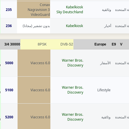
Conax
1
Kabelkiosk
235
Nagravision 3
وثائقية
ة المتحدة
Sky Deutschland
VideoGuard
1
236
بدون تشفير (مجانا)
Kabelkiosk
أخبار
ة المتحدة
3/4
30000
8PSK
DVB-S2
Europe
E9
V
1
Warner Bros.
5000
Viaccess 6.0
الأسفار
ة المتحدة
Discovery
1
Warner Bros.
5100
Viaccess 6.0
Lifestyle
Discovery
1
Warner Bros.
5200
Viaccess 6.0
وثائقية
ة المتحدة
Discovery