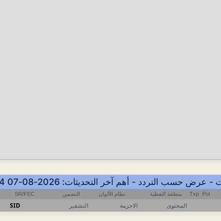
SR/FEC
التضمين
نظام الألوان
منطقة التغطية
Txp
Pol
SID
التشفير
الاحزمة
المحتوى