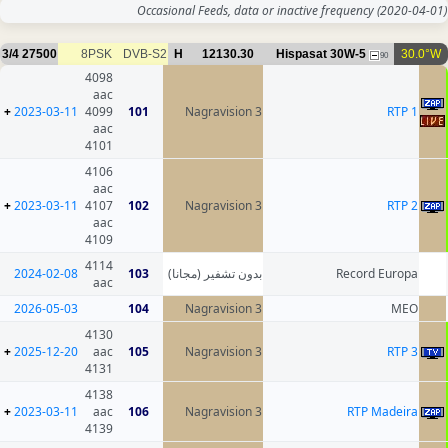
Occasional Feeds, data or inac
3/4
27500
8PSK
DVB-S2
H
12130.30
Hisp
4098
aac
+
2023-03-11
4099
101
Nagravision 3
aac
4101
4106
aac
+
2023-03-11
4107
102
Nagravision 3
aac
4109
4114
2024-02-08
103
بدون تشفير (مجانا)
aac
2026-05-03
104
Nagravision 3
4130
+
2025-12-20
aac
105
Nagravision 3
4131
4138
+
2023-03-11
aac
106
Nagravision 3
4139