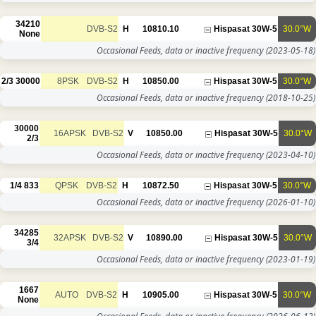
34210
DVB-S2
H
10810.10
None
Occasional Feeds, data or inac
2/3
30000
8PSK
DVB-S2
H
10850.00
Occasional Feeds, data or inac
30000
16APSK
DVB-S2
V
10850.00
2/3
Occasional Feeds, data or inac
1/4
833
QPSK
DVB-S2
H
10872.50
Occasional Feeds, data or inac
34285
32APSK
DVB-S2
V
10890.00
3/4
Occasional Feeds, data or inac
1667
AUTO
DVB-S2
H
10905.00
None