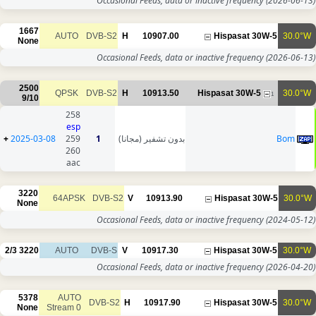
Occasional Feeds, data or inac
1667
AUTO
DVB-S2
H
10907.00
None
Occasional Feeds, data or inac
2500
QPSK
DVB-S2
H
10913.50
His
9/10
258
esp
+
2025-03-08
259
1
بدون تشفير (مجانا)
260
aac
3220
64APSK
DVB-S2
V
10913.90
None
Occasional Feeds, data or inac
2/3
3220
AUTO
DVB-S
V
10917.30
Occasional Feeds, data or inac
5378
AUTO
DVB-S2
H
10917.90
None
Stream 0