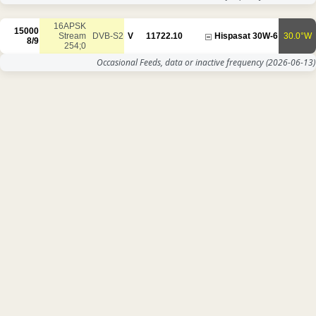
16APSK
15000
Stream
DVB-S2
V
11722.10
8/9
254;0
Occasional Feeds, data or inac