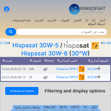
ر
القنوات
الاحزمة
الحزمة
سلة المحذوفات
27.5W
Hispasat 30W-5
/
Hispasat 30W-6
(
تحديث
القنوات
News
قمر الصناعي
Hispasat 30
2026-07-19 15:44
298
Hispasat 30
2026-06-13 23:23
33
Filtering and 
▼
Advanced options
محطات إذاعية رقمية
Ultra HD
3DTV
H