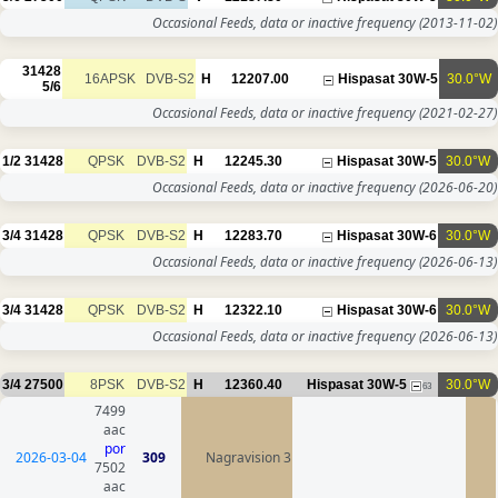
Occasional Feeds, data or inac
31428
16APSK
DVB-S2
H
12207.00
5/6
Occasional Feeds, data or inac
1/2
31428
QPSK
DVB-S2
H
12245.30
Occasional Feeds, data or inac
3/4
31428
QPSK
DVB-S2
H
12283.70
Occasional Feeds, data or inac
3/4
31428
QPSK
DVB-S2
H
12322.10
Occasional Feeds, data or inac
3/4
27500
8PSK
DVB-S2
H
12360.40
Hisp
7499
aac
por
2026-03-04
309
Nagravision 3
7502
aac