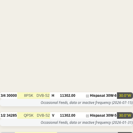
3/4
30000
8PSK
DVB-S2
H
11302.00
Occasional Feeds, data or inac
1/2
34285
QPSK
DVB-S2
V
11302.00
Occasional Feeds, data or inac