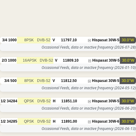
3/4
1000
8PSK
DVB-S2
V
11797.10
Occasional Feeds, data or inac
2/3
1000
16APSK
DVB-S2
V
11809.10
Occasional Feeds, data or inac
3/4
500
8PSK
DVB-S2
V
11812.50
Occasional Feeds, data or inac
1/2
34284
QPSK
DVB-S2
H
11851.10
Occasional Feeds, data or inac
1/2
34285
QPSK
DVB-S2
H
11891.00
Occasional Feeds, data or inac