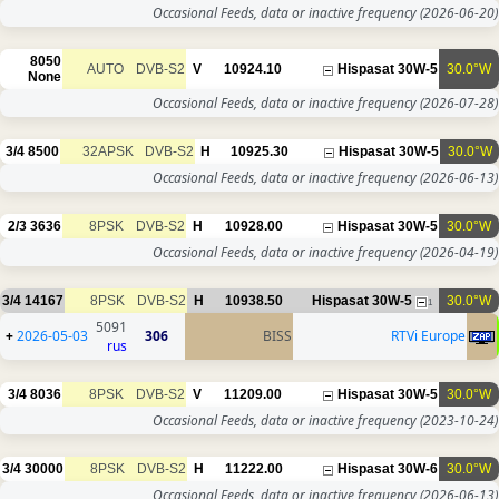
Occasional Feeds, data or inac
8050
AUTO
DVB-S2
V
10924.10
None
Occasional Feeds, data or inac
3/4
8500
32APSK
DVB-S2
H
10925.30
Occasional Feeds, data or inac
2/3
3636
8PSK
DVB-S2
H
10928.00
Occasional Feeds, data or inac
3/4
14167
8PSK
DVB-S2
H
10938.50
His
5091
+
2026-05-03
306
BISS
rus
3/4
8036
8PSK
DVB-S2
V
11209.00
Occasional Feeds, data or inac
3/4
30000
8PSK
DVB-S2
H
11222.00
Occasional Feeds, data or inac