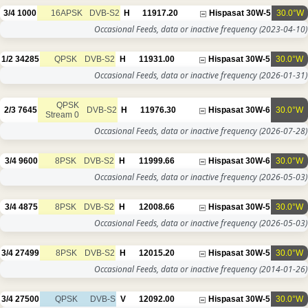
3/4
1000
16APSK
DVB-S2
H
11917.20
Occasional Feeds, data or inac
1/2
34285
QPSK
DVB-S2
H
11931.00
Occasional Feeds, data or inac
QPSK
2/3
7645
DVB-S2
H
11976.30
Stream 0
Occasional Feeds, data or inac
3/4
9600
8PSK
DVB-S2
H
11999.66
Occasional Feeds, data or inac
3/4
4875
8PSK
DVB-S2
H
12008.66
Occasional Feeds, data or inac
3/4
27499
8PSK
DVB-S2
H
12015.20
Occasional Feeds, data or inac
3/4
27500
QPSK
DVB-S
V
12092.00