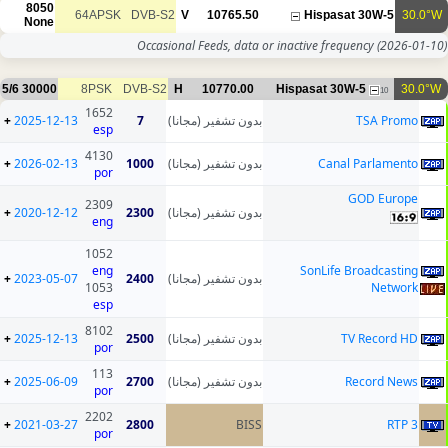
8050
64APSK
DVB-S2
V
10765.50
None
Occasional Feeds, data or inac
5/6
30000
8PSK
DVB-S2
H
10770.00
Hisp
1652
+
2025-12-13
7
بدون تشفير (مجانا)
esp
4130
+
2026-02-13
1000
بدون تشفير (مجانا)
por
2309
+
2020-12-12
2300
بدون تشفير (مجانا)
eng
1052
eng
+
2023-05-07
2400
بدون تشفير (مجانا)
1053
esp
8102
+
2025-12-13
2500
بدون تشفير (مجانا)
por
113
+
2025-06-09
2700
بدون تشفير (مجانا)
por
2202
+
2021-03-27
2800
BISS
por