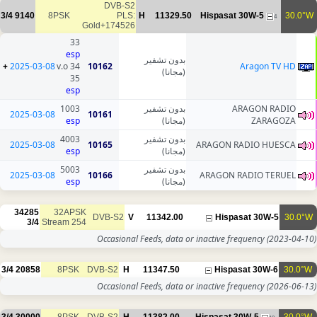
DVB-S2
3/4
9140
8PSK
PLS:
H
11329.50
Hi
Gold+174526
33
esp
بدون تشفير
+
2025-03-08
34 v.o
10162
(مجانا)
35
esp
1003
بدون تشفير
2025-03-08
10161
esp
(مجانا)
4003
بدون تشفير
2025-03-08
10165
ARA
esp
(مجانا)
5003
بدون تشفير
2025-03-08
10166
AR
esp
(مجانا)
34285
32APSK
DVB-S2
V
11342.00
3/4
Stream 254
Occasional Feeds, data or inac
3/4
20858
8PSK
DVB-S2
H
11347.50
Occasional Feeds, data or inac