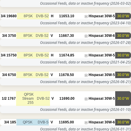
Occasional Feeds, data or inac
3/4
19680
8PSK
DVB-S2
H
11653.10
Occasional Feeds, data or inac
3/4
3750
8PSK
DVB-S2
V
11667.30
Occasional Feeds, data or inac
3/4
15750
8PSK
DVB-S2
H
11674.85
Occasional Feeds, data or inac
3/4
6750
8PSK
DVB-S2
V
11678.50
Occasional Feeds, data or inac
QPSK
1/2
1767
Stream
DVB-S2
V
11690.00
255
Occasional Feeds, data or inac
3/4
185
QPSK
DVB-S
V
11695.00
Occasional Feeds, data or inac