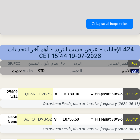
424 رض حسب التردد - أهم آخر التحديثات
2026-07-19
SR/FEC
التضمين
نظام الألوان
Pol
التردد
تحديث
Audio
SID
التشفير
25000
QPSK
DVB-S2
V
10730.10
5/11
Occasional Feeds, data or inac
8050
AUTO
DVB-S2
V
10756.50
None
Occasional Feeds, data or inac