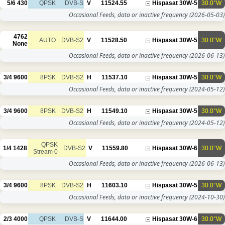
5/6
430
QPSK
DVB-S
V
11524.55
Occasional Feeds, data or inac
4762
AUTO
DVB-S2
V
11528.50
None
Occasional Feeds, data or inac
3/4
9600
8PSK
DVB-S2
H
11537.10
Occasional Feeds, data or inac
3/4
9600
8PSK
DVB-S2
H
11549.10
Occasional Feeds, data or inac
QPSK
1/4
1428
DVB-S2
V
11559.80
Stream 0
Occasional Feeds, data or inac
3/4
9600
8PSK
DVB-S2
H
11603.10
Occasional Feeds, data or inac
2/3
4000
QPSK
DVB-S
V
11644.00