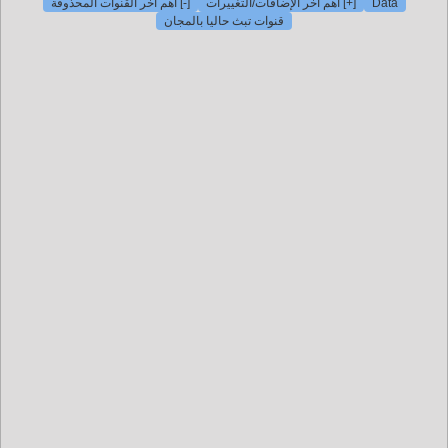
[+] ضافات/التغييرات
[-] أهم آخر القنوات المحذوفة
قنوات تبث حاليا بالمجان