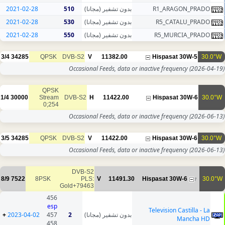
2021-02-28
510
بدون تشفير (مجانا)
2021-02-28
530
بدون تشفير (مجانا)
2021-02-28
550
بدون تشفير (مجانا)
3/4
34285
QPSK
DVB-S2
V
11382.00
Occasional Feeds, data or inac
QPSK
1/4
30000
Stream
DVB-S2
H
11422.00
0;254
Occasional Feeds, data or inac
3/5
34285
QPSK
DVB-S2
V
11422.00
Occasional Feeds, data or inac
DVB-S2
8/9
7522
8PSK
PLS:
V
11491.30
Hi
Gold+79463
456
esp
T
+
2023-04-02
457
2
بدون تشفير (مجانا)
458