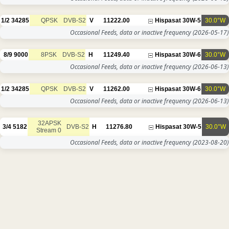
1/2
34285
QPSK
DVB-S2
V
11222.00
Occasional Feeds, data or inac
8/9
9000
8PSK
DVB-S2
H
11249.40
Occasional Feeds, data or inac
1/2
34285
QPSK
DVB-S2
V
11262.00
Occasional Feeds, data or inac
32APSK
3/4
5182
DVB-S2
H
11276.80
Stream 0
Occasional Feeds, data or inac