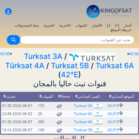
أخبار
[+]
[-]
الاقمار
القنوات
الاحزمة
الحزمة
سلة المحذوفات
خريطة الموقع
45.0E
Turksat 3A
/
40.0E
Türksat 4A
/
Turksat 5B
/
Turksat 6A
(
42°E
)
قنوات تبث حاليا بالمجان
الموقع المداري
القمر الصناعي
News
القنوات
تحديث
2026-08-07 01:30
155
Turksat 3A
42.0°E
2026-08-02 22:49
20
Turksat 6A
42.0°E
2026-08-07 01:30
385
Türksat 4A
42.0°E
2026-08-07 13:14
108
Turksat 5B
42.0°E
كل الإرسالات