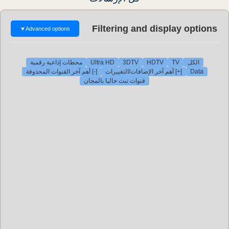
Filtering and display options
▼
Advanced options
الكل
TV
HDTV
3DTV
Ultra HD
محطات إذاعية رقمية
Data
[+] أهم آخر الإضافات/التغييرات
[-] أهم آخر القنوات المحذوفة
قنوات تبث حاليا بالمجان