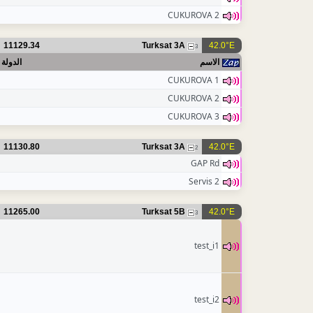
CUKUROVA 2
11129.34
Turksat 3A
42.0°E
3
الاسم
الدولة
CUKUROVA 1
CUKUROVA 2
CUKUROVA 3
11130.80
Turksat 3A
42.0°E
2
GAP Rd
Servis 2
11265.00
Turksat 5B
42.0°E
3
test_i1
test_i2