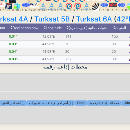
rksat 4A
/
Turksat 5B
/
Turksat 6A
(
42°
ion
Declination now
Longitude
قنوات مجانية ( غيرمشفرة)
القنوات
0.01°
42.01°E
141
155
0.03°
41.98°E
30
99
-0.04°
41.98°E
20
20
-0.03°
41.97°E
252
381
محطات إذاعية رقمية
أهم آخر القنوات ا
[+] أهم آخر الإضافات/التغييرات
Data
محطات إذاعية رقمية
Ult