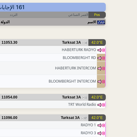
161 الإجابات - عرض حسب التردد - أهم آخر التحديثات: 2026-08-05 01:38 CET
التردد
القمر الصناعي
Pos
الاسم
الدولة
11053.30
Turksat 3A
42.0°E
4
HABERTURK RADYO
BLOOMBERGHT RD
HABERTURK INTERCOM
BLOOMBERGHT INTERCOM
11054.00
Turksat 3A
42.0°E
1
TRT World Radio
11096.00
Turksat 3A
42.0°E
17
RADYO 1
RADYO 3