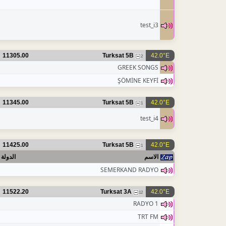
test_i3
11305.00
Turksat 5B
42.0°E
2
GREEK SONGS
ŞÖMİNE KEYFİ
11345.00
Turksat 5B
42.0°E
1
test_i4
11425.00
Turksat 5B
42.0°E
1
الاسم
الدولة
SEMERKAND RADYO
11522.20
Turksat 3A
42.0°E
12
RADYO 1
TRT FM