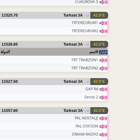
CUKUROVA 3
11525.70
Turksat 3A
42.0°E
2
TRTERZURUM1
TRTERZURUM2
11526.60
Turksat 3A
42.0°E
2
الاسم
الدولة
TRT TRABZON1
TRT TRABZON2
11527.50
Turksat 3A
42.0°E
2
GAP Rd
Servis 2
11557.60
Turksat 3A
42.0°E
4
PAL NOSTALJI
PAL STATION
ERKAM RADYO