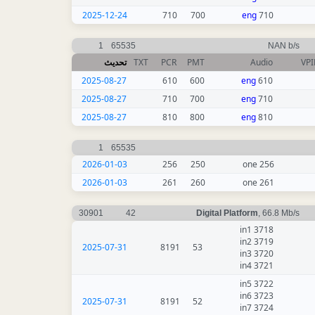
2025-12-24
710
700
eng
710
1
65535
NAN b/s
تحديث
TXT
PCR
PMT
Audio
VP
2025-08-27
610
600
eng
610
2025-08-27
710
700
eng
710
2025-08-27
810
800
eng
810
1
65535
2026-01-03
256
250
256 one
2026-01-03
261
260
261 one
30901
42
Digital Platform
, 66.8 Mb/s
3718 in1
3719 in2
2025-07-31
8191
53
3720 in3
3721 in4
3722 in5
3723 in6
2025-07-31
8191
52
3724 in7