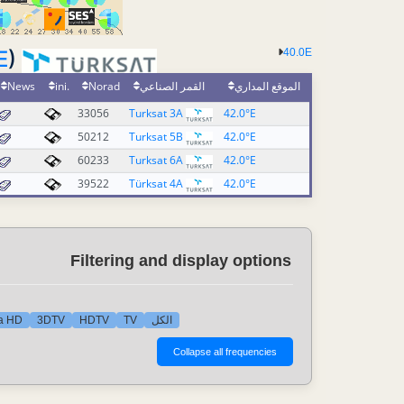
E
)
40.0E
News
.ini
Norad
القمر الصناعي
الموقع المداري
33056
Turksat 3A
42.0°E
50212
Turksat 5B
42.0°E
60233
Turksat 6A
42.0°E
39522
Türksat 4A
42.0°E
Filtering and display options
ra HD
3DTV
HDTV
TV
الكل