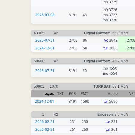
3725 in8
3726 in9
2025-03-08
8191
48
3727 ina
3728 inb
43305
42
Digital Platform
, 66.8 Mb/s
2025-07-31
2708
86
vo
2842
270
2024-12-01
2708
50
tur
2808
270
50600
42
Digital Platform
, 45.7 Mb/s
4550 inb
2025-07-31
8191
60
4554 inc
50901
1070
TURKSAT
, 58.1 Mb/s
تحديث
TXT
PCR
PMT
Audio
VP
2024-12-01
8191
1590
tur
5690
1
42
Ericsson
, 2.5 Mb/s
2026-02-21
251
250
tur
251
2026-02-21
261
260
tur
261