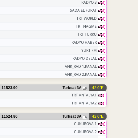
RADYO 3
SADA EL FURAT
TRT WORLD
TRT NAGME
TRT TURKU
RADYO HABER
YURT FM
RADYO DELAL
ANK_RAD 1.KANAL
ANK_RAD 2.KANAL
11523.90
Turksat 3A
42.0°E
2
TRT ANTALYA1
TRT ANTALYA2
11524.80
Turksat 3A
42.0°E
3
CUKUROVA 1
CUKUROVA 2