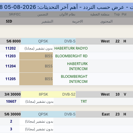
SR/FEC
التضمين
نظام الألوان
منطقة التغطية
Txp
Pol
SID
التشفير
الاحزمة
المحتوى
5/6
8000
QPSK
DVB-S
West
22
H
11202
بدون تشفير (مجانا)
HABERTURK RADYO
11203
BISS
BLOOMBERGHT RD
HABERTURK
11204
BISS
INTERCOM
BLOOMBERGHT
11205
BISS
INTERCOM
3/4
30000
8PSK
DVB-S2
West
10
V
10607
بدون تشفير (مجانا)
TRT
5/6
30000
QPSK
DVB-S
East
23
H
2
بدون تشفير (مجانا)
3
بدون تشفير (مجانا)