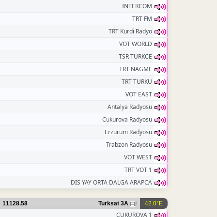
INTERCOM
TRT FM
TRT Kurdi Radyo
VOT WORLD
TSR TURKCE
TRT NAGME
TRT TURKU
VOT EAST
Antalya Radyosu
Cukurova Radyosu
Erzurum Radyosu
Trabzon Radyosu
VOT WEST
TRT VOT 1
DIS YAY ORTA DALGA ARAPCA
11128.58
Turksat 3A
42.0°E
2
CUKUROVA 1