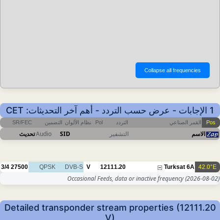
1 الإجابات - عرض حسب التردد - أهم آخر التحديثات: CET
Pos
القمر الصناعي
التردد
Pol
نظام الألوان
التضمين
SR/FEC
الاسم
التشفير
SID
Audio
تحديث
3/4
27500
QPSK
DVB-S
V
12111.20
Turksat 6A
42.0°E
Occasional Feeds, data or inactive frequency
(2026-08-02)
Detailed transponder stream properties (12111.20
V)