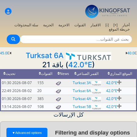
أخبار
[+]
[-]
الاقمار
القنوات
الاحزمة
الحزمة
سلة المحذوفات
خريطة الموقع
45.0E
Turksat 6A
40.0E
) باقة 21
42.0°E
(
الموقع المداري
القمر الصناعي
News
القنوات
تحديث
2026-08-07 01:30
155
Turksat 3A
42.0°E
2026-08-02 22:49
20
Turksat 6A
42.0°E
2026-08-07 01:30
385
Türksat 4A
42.0°E
2026-08-07 13:14
108
Turksat 5B
42.0°E
كل الإرسالات
Filtering and display options
▼
Advanced options