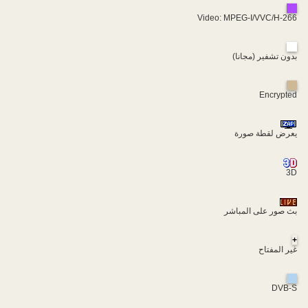
Video: MPEG-I/VVC/H-266
بدون تشفير (مجانا)
Encrypted
يعرض لقطة صورة
3D
بث صور على المباشر
+
غير المفتاح
DVB-S