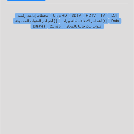
الكل
TV
HDTV
3DTV
Ultra HD
محطات إذاعية رقمية
Data
[+] أهم آخر الإضافات/التغييرات
[-] أهم آخر القنوات المحذوفة
قنوات تبث حاليا بالمجان
باقة 21
Bitrates