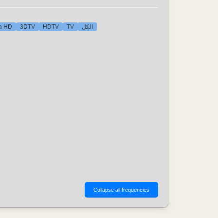
الكل
TV
HDTV
3DTV
ra HD