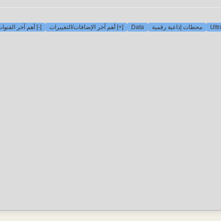
Ult
محطات إذاعية رقمية
Data
[+] أهم آخر الإضافات/التغييرات
[-] أهم آخر القنو