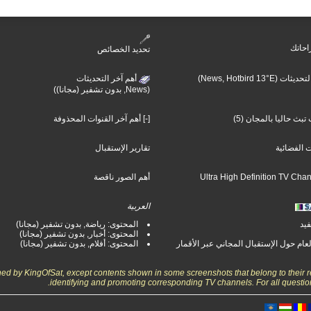
احاتك
تحديد الخصائص
(News, Hotbird 13°E)
أهم آخر التحديثات
(News, بدون تشفير (مجانا))
بث حاليا بالمجان (5)
[-] أهم آخر القنوات المحذوفة
ت الفضائية
تقارير الإستقبال
أهم الصور ناقصة
العربية
فيد
المحتوى: رياضة, بدون تشفير (مجانا)
المحتوى: أخبار, بدون تشفير (مجانا)
لعام حول الإستقبال المجاني عبر الأقمار
المحتوى: أفلام, بدون تشفير (مجانا)
wned by KingOfSat, except contents shown in some screenshots that belong to their r
identifying and promoting corresponding TV channels. For all questio