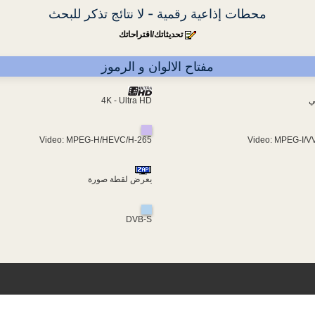
محطات إذاعية رقمية - لا نتائج تذكر للبحث
تحديثاتك/اقتراحاتك
مفتاح الالوان و الرموز
ي
4K - Ultra HD
Video: MPEG-H/HEVC/H-265
Video: MPEG-I/V
يعرض لقطة صورة
DVB-S