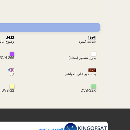
شاشة كبيرة
وضوح عال
بدون تشفير (مجانا)
VC/H-266
بث صور على المباشر
3D
DVB-S2
DVB-S2X
الصفحة الرئيسية