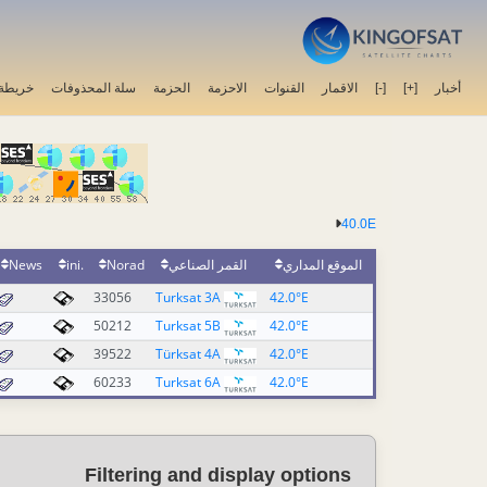
أخبار
[+]
[-]
الاقمار
القنوات
الاحزمة
الحزمة
سلة المحذوفات
خريطة 
40.0E
الموقع المداري
القمر الصناعي
Norad
.ini
News
33056
Turksat 3A
42.0°E
50212
Turksat 5B
42.0°E
39522
Türksat 4A
42.0°E
60233
Turksat 6A
42.0°E
Filtering and display options