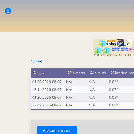
45.0E
Max declinat
Azimuth
Elevation
تحديث
2026-08-07 01:30
N/A
N/A
0.02°
2026-08-07 13:14
N/A
N/A
0.07°
2026-08-07 01:30
N/A
N/A
0.08°
2026-08-02 22:49
N/A
N/A
0.06°
▼
Advanced options