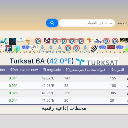
الموقع
42.0°E
)
Turksat 6A (
القنوات
قنوات مجانية ( غيرمشفرة)
Longitude
Declination now
ion
0.01°
42.02°E
141
155
0.05°
41.98°E
32
108
-0.02°
41.96°E
256
385
-0.04°
41.96°E
20
20
محطات إذاعية رقمية