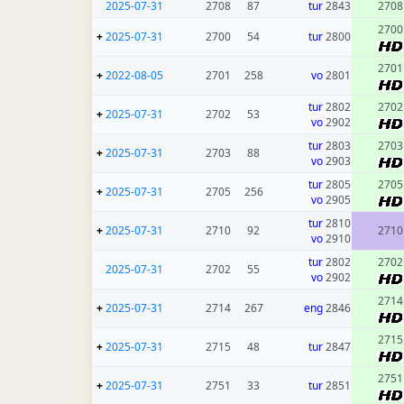
2025-07-31
2708
87
tur
2843
2708
2700
+
2025-07-31
2700
54
tur
2800
2701
+
2022-08-05
2701
258
vo
2801
tur
2802
2702
+
2025-07-31
2702
53
vo
2902
tur
2803
2703
+
2025-07-31
2703
88
vo
2903
tur
2805
2705
+
2025-07-31
2705
256
vo
2905
tur
2810
+
2025-07-31
2710
92
2710
vo
2910
tur
2802
2702
2025-07-31
2702
55
vo
2902
2714
+
2025-07-31
2714
267
eng
2846
2715
+
2025-07-31
2715
48
tur
2847
2751
+
2025-07-31
2751
33
tur
2851