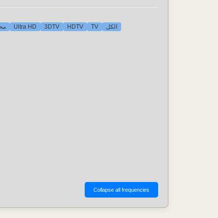
محط
Ultra HD
3DTV
HDTV
TV
الكل