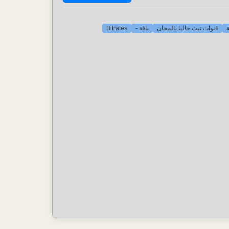
Bitrates
باقة -
قنوات تبث حاليا بالمجان
[