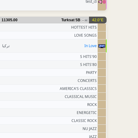
test_i3
11305.00
Turksat 5B
42.0°E
44
HOTTEST HITS
LOVE SONGS
تركيا
In Love
90'S HITS
80'S HITS
PARTY
CONCERTS
AMERICA'S CLASSICS
CLASSICAL MUSIC
ROCK
ENERGETIC
CLASSIC ROCK
NU JAZZ
JAZZ