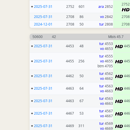
2752
+
2025-07-31
2752
601
ara
2852
2025-07-31
2708
86
vo
2842
2708
2024-12-01
2708
50
tur
2808
2708
50600
42
45.7 Mb/s
tur
4553
+
2025-07-31
4453
48
445
vo
4653
tur
4555
+
2025-07-31
4455
256
vo
4655
445
4705 btm
tur
4562
+
2025-07-31
4462
50
446
vo
4662
tur
4563
+
2025-07-31
4463
64
446
vo
4663
tur
4563
+
2025-07-31
4463
67
446
vo
4663
tur
4567
+
2025-07-31
4467
53
446
vo
4667
tur
4569
+
2025-07-31
4469
311
446
vo
4669