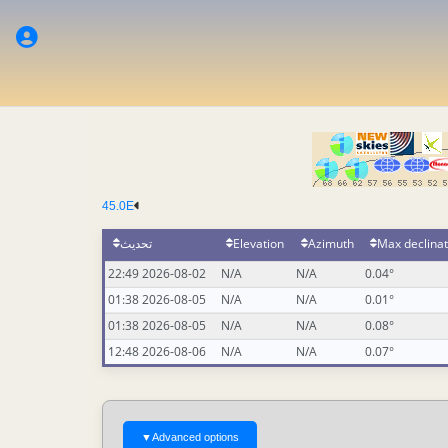
45.0E
تحديث
Elevation
Azimuth
Max declinat
2026-08-02 22:49
N/A
N/A
0.04°
2026-08-05 01:38
N/A
N/A
0.01°
2026-08-05 01:38
N/A
N/A
0.08°
2026-08-06 12:48
N/A
N/A
0.07°
▼
Advanced options