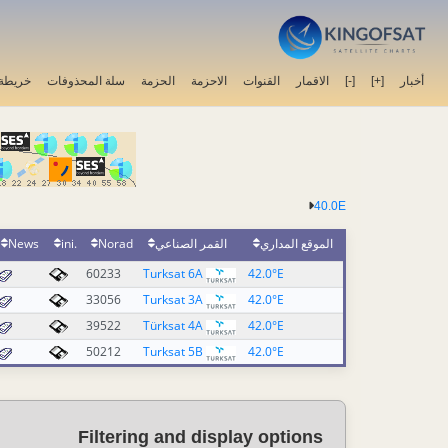
خريطة 
سلة المحذوفات
الحزمة
الاحزمة
القنوات
الاقمار
[-]
[+]
أخبار
40.0E
News
.ini
Norad
القمر الصناعي
الموقع المداري
60233
Turksat 6A
42.0°E
33056
Turksat 3A
42.0°E
39522
Türksat 4A
42.0°E
50212
Turksat 5B
42.0°E
Filtering and display options