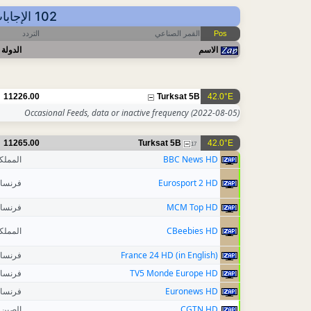
102 الإجابات - عرض حسب التردد - أهم آخر التحديثات: 2026-08-06 12:48 CET
التردد
القمر الصناعي
Pos
الاسم
الدولة
11226.00
Turksat 5B
42.0°E
Occasional Feeds, data or inactive frequency
(2022-08-05)
11265.00
Turksat 5B
42.0°E
17
المملك
BBC News HD
فرنسا
Eurosport 2 HD
فرنسا
MCM Top HD
المملك
CBeebies HD
فرنسا
France 24 HD (in English)
فرنسا
TV5 Monde Europe HD
فرنسا
Euronews HD
الصين
CGTN HD