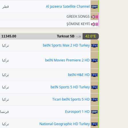
قطر
Al Jazeera Satellite Channel
GREEK SONGS
ŞÖMİNE KEYFİ
11345.00
Turksat 5B
42.0°E
24
تركيا
beIN Sports Max 2 HD Turkey
تركيا
beIN Movies Premiere 2 HD
تركيا
beIN H&E HD
تركيا
beIN Sports 5 HD Turkey
تركيا
Ticari beIN Sports 5 HD
فرنسا
Eurosport 1 HD
تركيا
National Geographic HD Turkey