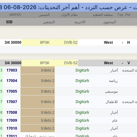
SR/FEC
التضمين
نظام الألوان
منطقة التغطية
Txp
Pol
SID
التشفير
الاحزمة
المحتوى
3/4
30000
8PSK
DVB-S2
West
-
H
3/4
30000
8PSK
DVB-S2
West
-
V
03
17003
Irdeto 2
Digitürk
أخبار
ة المتحدة
04
17004
Irdeto 2
Digitürk
رياضة
05
17005
Irdeto 2
Digitürk
موسيقى
07
17007
Irdeto 2
Digitürk
للاطفال
ة المتحدة
08
17008
Irdeto 2
Digitürk
أخبار
09
17009
Irdeto 2
Digitürk
عام
10
17010
Irdeto 2
Digitürk
أخبار
11
17011
بدون تشفير (مجانا)
Digitürk
عام