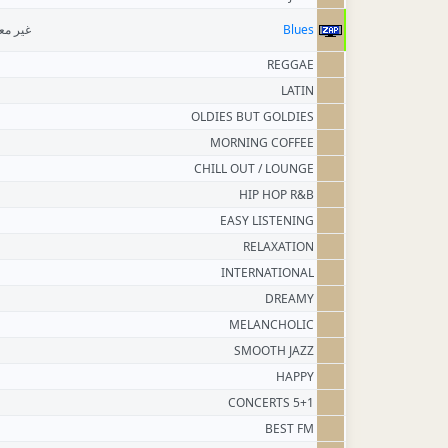
غير م
Blues
REGGAE
LATIN
OLDIES BUT GOLDIES
MORNING COFFEE
CHILL OUT / LOUNGE
HIP HOP R&B
EASY LISTENING
RELAXATION
INTERNATIONAL
DREAMY
MELANCHOLIC
SMOOTH JAZZ
HAPPY
5+1 CONCERTS
BEST FM