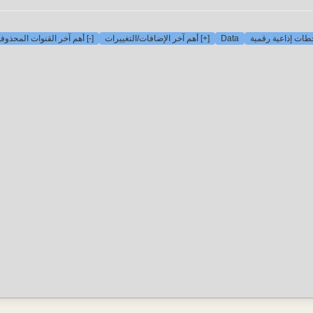
-] أهم آخر القنوات المحذوفة
[+] أهم آخر الإضافات/التغييرات
Data
ات إذاعية رقمية