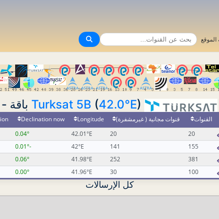
الموقع
Turksat 5B
(
42.0°E
) باقة -
ion
Declination now
Longitude
قنوات مجانية ( غيرمشفرة)
القنوات
0.04°
42.01°E
20
20
-0.01°
42°E
141
155
0.06°
41.98°E
252
381
0.00°
41.96°E
30
100
كل الإرسالات